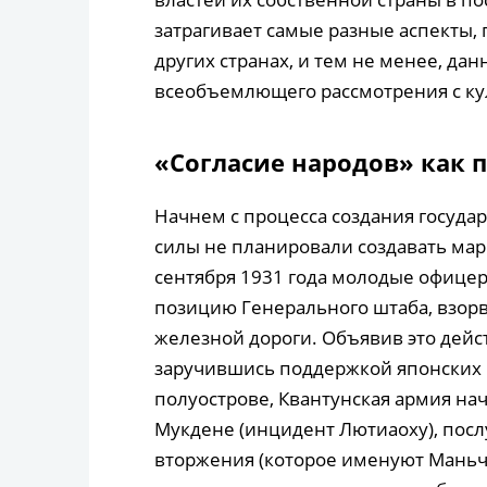
затрагивает самые разные аспекты, 
других странах, и тем не менее, да
всеобъемлющего рассмотрения с ку
«Согласие народов» как 
Начнем с процесса создания госуда
силы не планировали создавать мар
сентября 1931 года молодые офице
позицию Генерального штаба, взо
железной дороги. Объявив это дей
заручившись поддержкой японских 
полуострове, Квантунская армия н
Мукдене (инцидент Лютиаоху), пос
вторжения (которое именуют Маньч