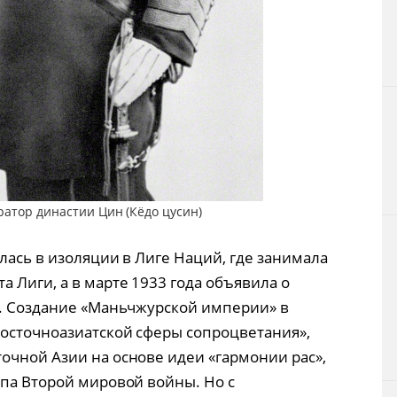
ратор династии Цин (Кёдо цусин)
лась в изоляции в Лиге Наций, где занимала
 Лиги, а в марте 1933 года объявила о
и. Создание «Маньчжурской империи» в
осточноазиатской сферы сопроцветания»,
очной Азии на основе идеи «гармонии рас»,
апа Второй мировой войны. Но с