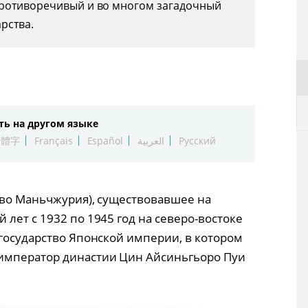
противоречивый и во многом загадочный
рства.
ть на другом языке
繁體字
Français
Español
العربية
Русский
тво Маньчжурия), существовавшее на
лет с 1932 по 1945 год на северо-востоке
 государство Японской империи, в котором
император династии Цин Айсиньгьоро Пуи