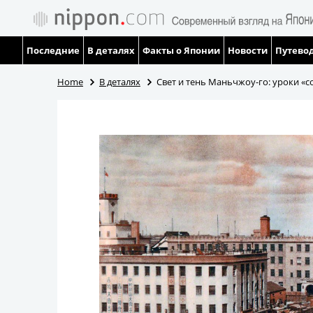
Последние
В деталях
Факты о Японии
Новости
Путевод
Home
В деталях
Свет и тень Маньчжоу-го: уроки «с