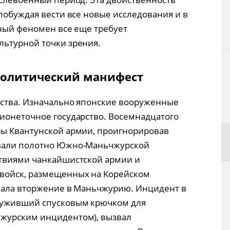
побуждая вести все новые исследования и в
нный феномен все еще требует
льтурной точки зрения.
политический манифест
рства. Изначально японские вооруженные
ионеточное государство. Восемнадцатого
ры Квантунской армии, проигнорировав
рвали полотно Южно-Маньчжурской
ствиями чанкайшистской армии и
войск, размещенных на Корейском
ачала вторжение в Маньчжурию. Инцидент в
луживший спусковым крючком для
журским инцидентом), вызвал