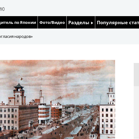
Разделы
Популярные ста
итель по Японии
Фото/Видео
Люди
Японский язык
огласия народов»
Блог
Японский кале
Политика
Семья
Экономика
Еда и напитки
Общество
Культура
Жизнь