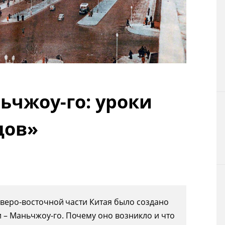
Технологии
Токио
От редакции
ьчжоу-го: уроки
дов»
северо-восточной части Китая было создано
 – Маньчжоу-го. Почему оно возникло и что