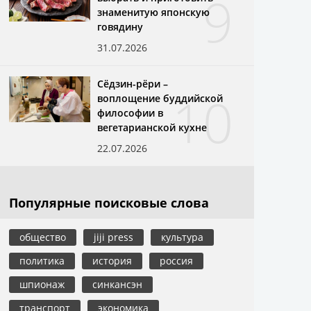
9
знаменитую японскую
говядину
31.07.2026
Сёдзин-рёри –
10
воплощение буддийской
философии в
вегетарианской кухне
22.07.2026
Популярные поисковые слова
общество
jiji press
культура
политика
история
россия
шпионаж
синкансэн
транспорт
экономика