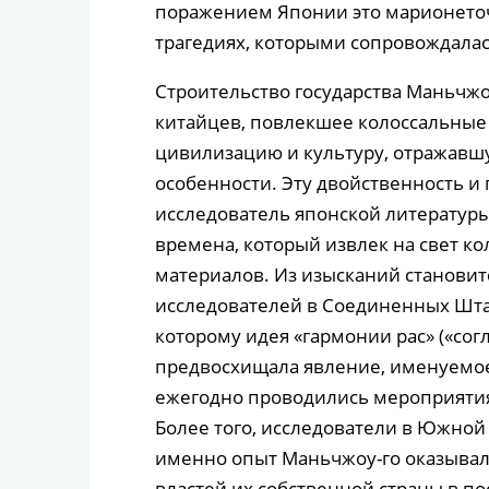
поражением Японии это марионеточн
трагедиях, которыми сопровождалась
Строительство государства Маньчжо
китайцев, повлекшее колоссальные 
цивилизацию и культуру, отражавш
особенности. Эту двойственность и
исследователь японской литератур
времена, который извлек на свет к
материалов. Из изысканий становитс
исследователей в Соединенных Шта
которому идея «гармонии рас» («сог
предвосхищала явление, именуемое
ежегодно проводились мероприятия
Более того, исследователи в Южной 
именно опыт Маньчжоу-го оказывал
властей их собственной страны в п