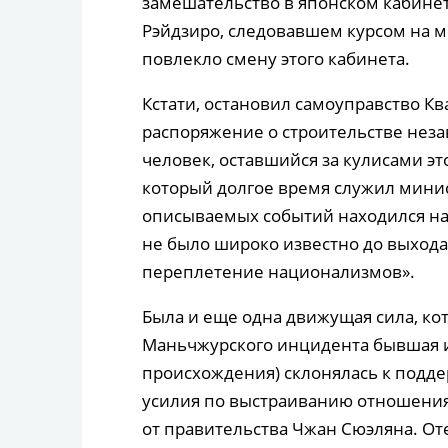
замешательство в японском кабине
Рэйдзиро, следовавшем курсом на м
повлекло смену этого кабинета.
Кстати, остановил самоуправство К
распоряжение о строительстве неза
человек, оставшийся за кулисами это
который долгое время служил минис
описываемых событий находился на 
не было широко известно до выхода
переплетение национализмов».
Была и еще одна движущая сила, ко
Маньчжурского инцидента бывшая 
происхождения) склонялась к подд
усилия по выстраиванию отношени
от правительства Чжан Сюэляна. От