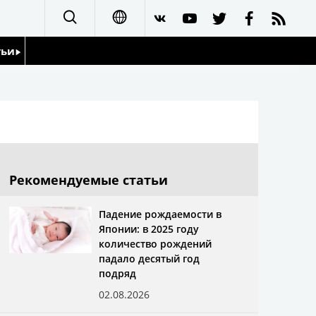
тьи
日本語
English
йдоскоп
简体字
繁體字
Рекомендуемые статьи
Français
Падение рождаемости в
Японии: в 2025 году
Español
количество рождений
падало десятый год
العربية
подряд
02.08.2026