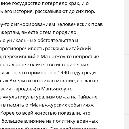
ое государство потерпело крах, и о
 его история, рассказывают до сих пор.
у-го с игнорированием человеческих прав
жертвы, вместе с тем породило
ую уникальные обстоятельства и
 противоречивость раскрыл китайский
ы, переживший в Маньчжоу-го непростые
олоссальное количество исторических
я ясно, что примерно в 1990 году среди
тах Америки возникло мнение, согласно
ласия народов») в Маньчжоу-го
 «мультикультурализмом», а на Тайване
 в память о «Маньчжурских событиях».
Корее со всей ясностью показали, что
 большое влияние на политику военных
ослевоенный период. Эта двойственность