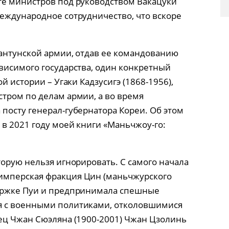
те министров под руководством Вакацуки
еждународное сотрудничество, что вскоре
вантунской армии, отдав ее командованию
висимого государства, один конкретный
й истории – Угаки Кадзусигэ (1868-1956),
тром по делам армии, а во время
посту генерал-губернатора Кореи. Об этом
 в 2021 году моей книги «Маньчжоу-го:
торую нельзя игнорировать. С самого начала
имперская фракция Цин (маньчжурского
ержке Пуи и предпринимала спешные
я с военными политиками, отколовшимися
ец Чжан Сюэляна (1900-2001) Чжан Цзолинь