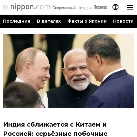
Последние
В деталях
Факты о Японии
Новости
日本語
English
简体字
Последние
繁體字
В деталях
Français
Факты о Японии
Español
Новости
العربية
Индия сближается с Китаем и
Путеводитель по Японии
Россией: серьёзные побочные