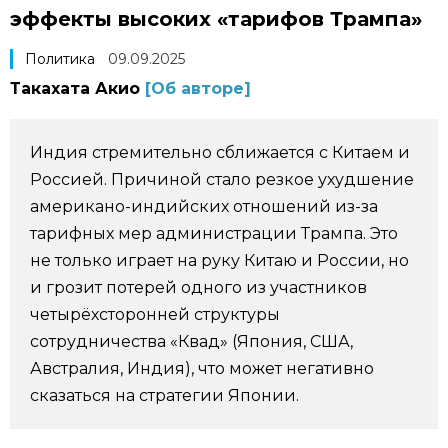
эффекты высоких «тарифов Трампа»
Фото/Видео
Политика
09.09.2025
Разделы
Такахата Акио
[Об авторе]
Люди
Популярные статьи
Индия стремительно сближается с Китаем и
Россией. Причиной стало резкое ухудшение
Блог
Японский язык
official SNS
американо-индийских отношений из-за
тарифных мер администрации Трампа. Это
Политика
Японский калейдоскоп
не только играет на руку Китаю и России, но
и грозит потерей одного из участников
Экономика
Семья
четырёхсторонней структуры
сотрудничества «Квад» (Япония, США,
Австралия, Индия), что может негативно
Общество
Еда и напитки
сказаться на стратегии Японии.
Культура