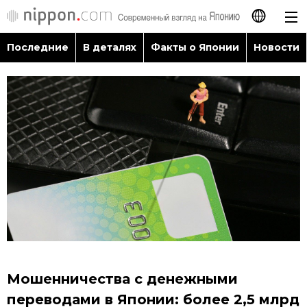
Последние
В деталях
Факты о Японии
Новости
日本語
English
简体字
Последние
繁體字
В деталях
Français
Факты о Японии
Español
Новости
العربية
Мошенничества с денежными
Путеводитель по Японии
переводами в Японии: более 2,5 млрд