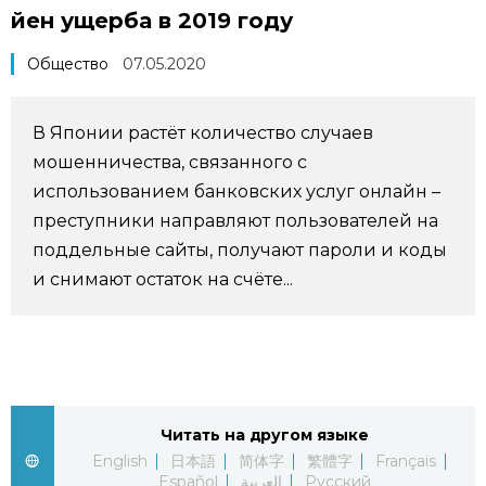
йен ущерба в 2019 году
Фото/Видео
Общество
07.05.2020
Разделы
В Японии растёт количество случаев
Люди
Популярные статьи
мошенничества, связанного с
использованием банковских услуг онлайн –
Блог
Японский язык
преступники направляют пользователей на
official SNS
поддельные сайты, получают пароли и коды
Политика
Японский калейдоскоп
и снимают остаток на счёте...
Экономика
Семья
Общество
Еда и напитки
Читать на другом языке
English
日本語
简体字
繁體字
Français
Культура
Español
العربية
Русский