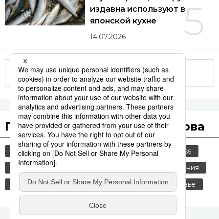
5
издавна используют в
японской кухне
14.07.2026
Другие статьи по теме
Популярные поисковые слова
общество
культура
история
jiji press
туризм
еда и напитки
старение населения
история японии
японская кухня
здоровье