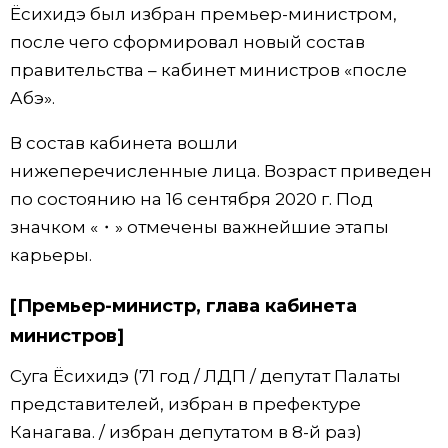
Ёсихидэ был избран премьер-министром,
Жизнь
после чего сформировал новый состав
правительства – кабинет министров «после
Технологии
Абэ».
В состав кабинета вошли
Токио
нижеперечисленные лица. Возраст приведен
по состоянию на 16 сентября 2020 г. Под
От редакции
значком «・» отмечены важнейшие этапы
карьеры.
[Премьер-министр, глава кабинета
министров]
Суга Ёсихидэ (71 год / ЛДП / депутат Палаты
представителей, избран в префектуре
Канагава. / избран депутатом в 8-й раз)