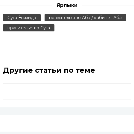
Ярлыки
Суга Ёсихидэ
правительство Абэ / кабинет Абэ
правительство Суга
Другие статьи по теме