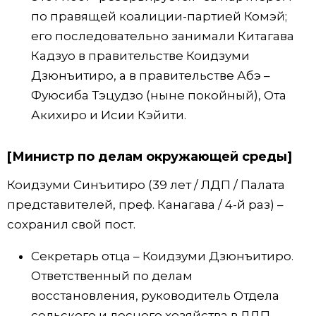
по правящей коалиции-партией Комэй;
его последовательно занимали Китагава
Кадзуо в правительстве Коидзуми
Дзюнъитиро, а в правительстве Абэ –
Фуюсиба Тэцудзо (ныне покойный), Ота
Акихиро и Исии Кэйити.
[Министр по делам окружающей среды]
Коидзуми Синъитиро (39 лет / ЛДП / Палата
представителей, преф. Канагава / 4-й раз) –
сохранил свой пост.
Секретарь отца – Коидзуми Дзюнъитиро.
Ответственный по делам
восстановления, руководитель Отдела
сельского и лесного хозяйства в ЛДП,