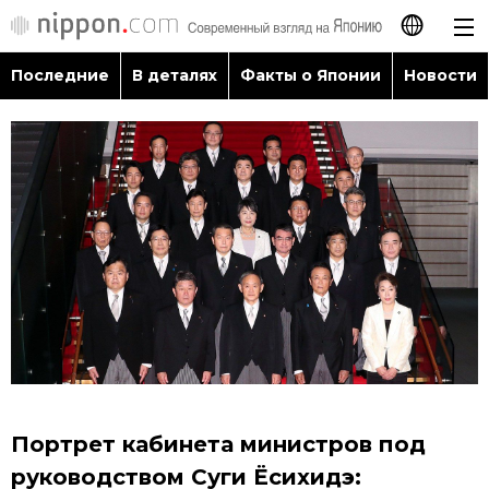
Последние
В деталях
Факты о Японии
Новости
日本語
English
简体字
Последние
繁體字
В деталях
Français
Факты о Японии
Español
Новости
العربية
Портрет кабинета министров под
Путеводитель по Японии
руководством Суги Ёсихидэ: