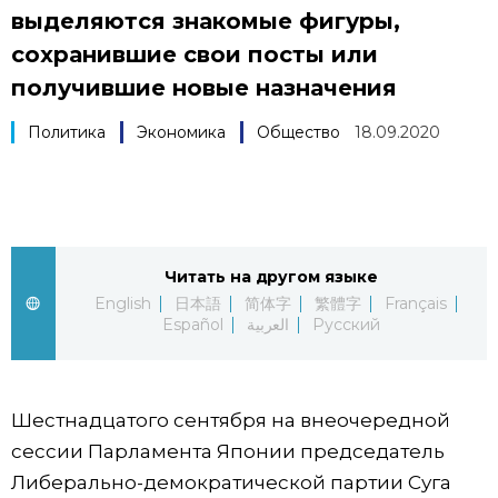
выделяются знакомые фигуры,
Фото/Видео
сохранившие свои посты или
получившие новые назначения
Разделы
Политика
Экономика
Общество
18.09.2020
Люди
Популярные статьи
Блог
Японский язык
official SNS
Читать на другом языке
Политика
Японский калейдоскоп
English
日本語
简体字
繁體字
Français
Español
العربية
Русский
Экономика
Семья
Общество
Еда и напитки
Шестнадцатого сентября на внеочередной
сессии Парламента Японии председатель
Культура
Либерально-демократической партии Суга