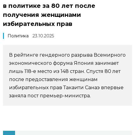
в политике за 80 лет после
Фото/Видео
получения женщинами
избирательных прав
Разделы
Политика
23.10.2025
Люди
Популярные статьи
В рейтинге гендерного разрыва Всемирного
Блог
Японский язык
official SNS
экономического форума Япония занимает
лишь 118-е место из 148 стран. Спустя 80 лет
Политика
Японский калейдоскоп
после предоставления женщинам
избирательных прав Такаити Санаэ впервые
Экономика
Семья
заняла пост премьер-министра.
Общество
Еда и напитки
Культура