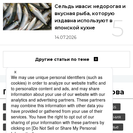
Сельдь иваси: недорогая и
вкусная рыба, которую
5
издавна используют в
японской кухне
14.07.2026
Другие статьи по теме
Популярные поисковые слова
общество
культура
история
jiji press
туризм
еда и напитки
старение населения
история японии
японская кухня
здоровье