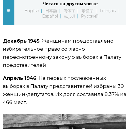
Читать на другом языке
Жизнь
English
日本語
简体字
繁體字
Français
Español
العربية
Русский
Технологии
Декабрь 1945
Женщинам предоставлено
Токио
избирательное право согласно
пересмотренному закону о выборах в Палату
От редакции
представителей
Апрель 1946
На первых послевоенных
выборах в Палату представителей избраны 39
женщин-депутатов. Их доля составила 8,37% из
466 мест.