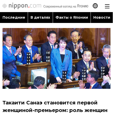
Последние
В деталях
Факты о Японии
Новости
日本語
English
简体字
Последние
繁體字
В деталях
Français
Факты о Японии
Español
Новости
العربية
Такаити Санаэ становится первой
Путеводитель по Японии
женщиной-премьером: роль женщин