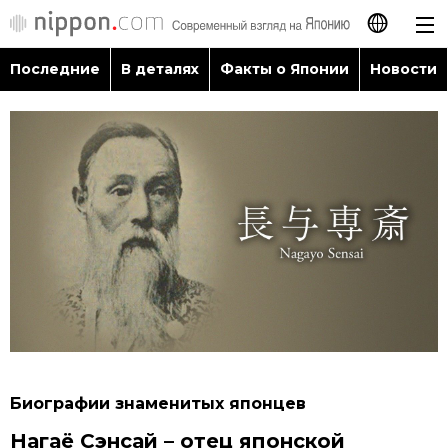
Последние
В деталях
Факты о Японии
Новости
日本語
English
简体字
Последние
繁體字
В деталях
Français
Факты о Японии
Español
Новости
العربية
Биографии знаменитых японцев
Путеводитель по Японии
Нагаё Сэнсай – отец японской