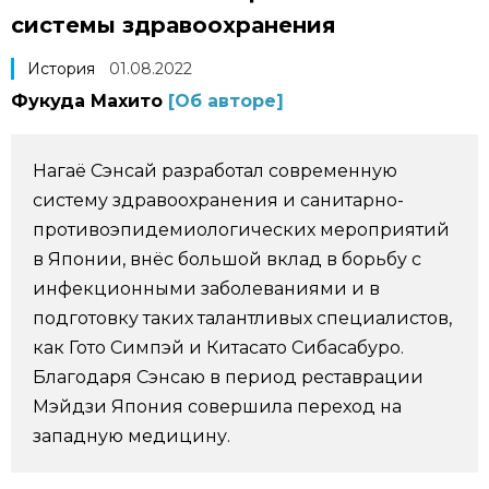
системы здравоохранения
Фото/Видео
История
01.08.2022
Разделы
Фукуда Махито
[Об авторе]
Люди
Популярные статьи
Нагаё Сэнсай разработал современную
систему здравоохранения и санитарно-
Блог
Японский язык
official SNS
противоэпидемиологических мероприятий
в Японии, внёс большой вклад в борьбу с
Политика
Японский калейдоскоп
инфекционными заболеваниями и в
подготовку таких талантливых специалистов,
Экономика
Семья
как Гото Симпэй и Китасато Сибасабуро.
Благодаря Сэнсаю в период реставрации
Общество
Еда и напитки
Мэйдзи Япония совершила переход на
западную медицину.
Культура