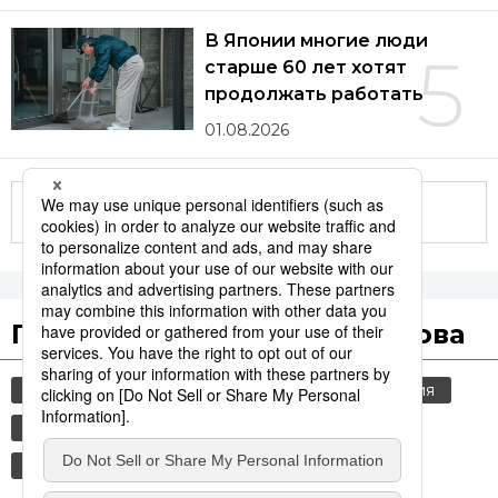
В Японии многие люди
5
старше 60 лет хотят
продолжать работать
01.08.2026
Другие статьи по теме
Популярные поисковые слова
общество
культура
jiji press
история
технологии
политика
синкансэн
транспорт
еда и напитки
россия