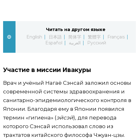
Жизнь
Технологии
Читать на другом языке
English
日本語
简体字
繁體字
Français
Español
العربية
Русский
Токио
От редакции
Участие в миссии Ивакуры
Врач и учёный Нагаё Сэнсай заложил основы
современной системы здравоохранения и
санитарно-эпидемиологического контроля в
Японии. Благодаря ему в Японии появился
термин «гигиена» (
эйсэй
), для перевода
которого Сэнсай использовал слово из
трактатов китайского философа Чжуан-цзы.