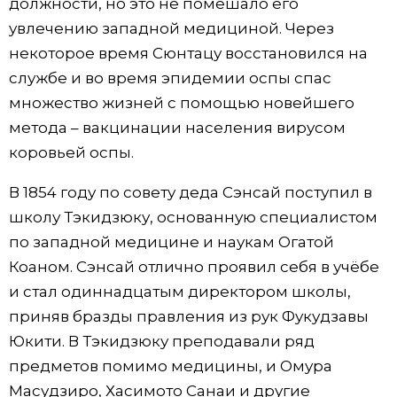
должности, но это не помешало его
увлечению западной медициной. Через
некоторое время Сюнтацу восстановился на
службе и во время эпидемии оспы спас
множество жизней с помощью новейшего
метода – вакцинации населения вирусом
коровьей оспы.
В 1854 году по совету деда Сэнсай поступил в
школу Тэкидзюку, основанную специалистом
по западной медицине и наукам Огатой
Коаном. Сэнсай отлично проявил себя в учёбе
и стал одиннадцатым директором школы,
приняв бразды правления из рук Фукудзавы
Юкити. В Тэкидзюку преподавали ряд
предметов помимо медицины, и Омура
Масудзиро, Хасимото Санаи и другие