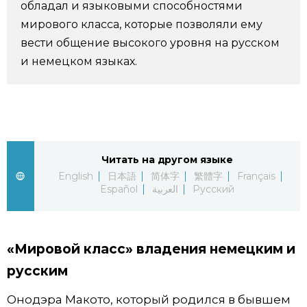
обладал и языковыми способностями
мирового класса, которые позволяли ему
Жизнь
вести общение высокого уровня на русском
и немецком языках.
Технологии
Токио
От редакции
Читать на другом языке
English
日本語
简体字
繁體字
Français
Español
العربية
Русский
«Мировой класс» владения немецким и
русским
Онодэра Макото, который родился в бывшем