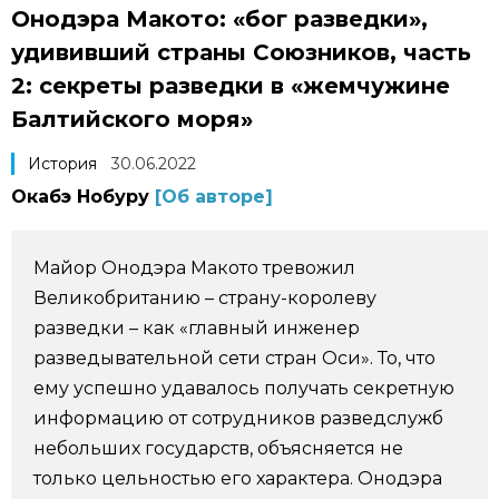
Онодэра Макото: «бог разведки»,
Фото/Видео
удививший страны Союзников, часть
2: секреты разведки в «жемчужине
Разделы
Балтийского моря»
Люди
Популярные статьи
История
30.06.2022
Окабэ Нобуру
[Об авторе]
Блог
Японский язык
official SNS
Майор Онодэра Макото тревожил
Политика
Японский калейдоскоп
Великобританию – страну-королеву
разведки – как «главный инженер
Экономика
Семья
разведывательной сети стран Оси». То, что
ему успешно удавалось получать секретную
Общество
Еда и напитки
информацию от сотрудников разведслужб
небольших государств, объясняется не
Культура
только цельностью его характера. Онодэра