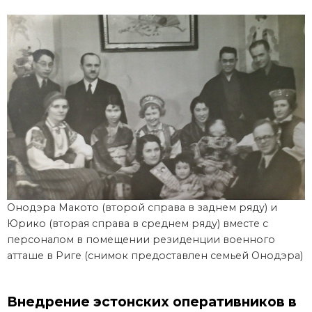
Онодэра Макото (второй справа в заднем ряду) и
Юрико (вторая справа в среднем ряду) вместе с
персоналом в помещении резиденции военного
атташе в Риге (снимок предоставлен семьей Онодэра)
Внедрение эстонских оперативников в