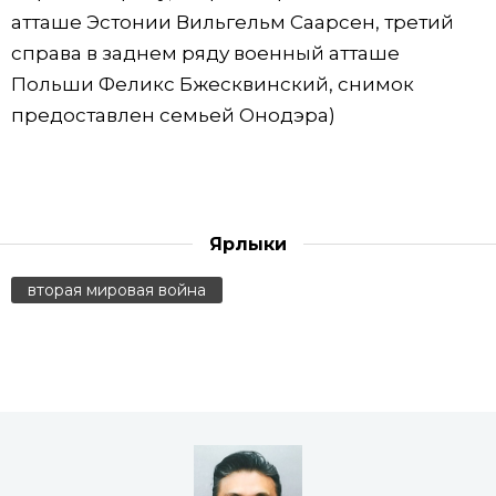
атташе Эстонии Вильгельм Саарсен, третий
справа в заднем ряду военный атташе
Польши Феликс Бжесквинский, снимок
предоставлен семьей Онодэра)
Ярлыки
вторая мировая война