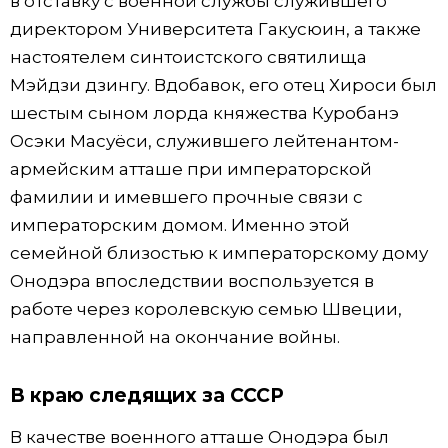
в отставку с военной службы служившего
директором Университета Гакусюин, а также
настоятелем синтоистского святилища
Мэйдзи дзингу. Вдобавок, его отец Хироси был
шестым сыном лорда княжества Куробанэ
Осэки Масуёси, служившего лейтенантом-
армейским атташе при императорской
фамилии и имевшего прочные связи с
императорским домом. Именно этой
семейной близостью к императорскому дому
Онодэра впоследствии воспользуется в
работе через королевскую семью Швеции,
направленной на окончание войны.
В краю следящих за СССР
В качестве военного атташе Онодэра был