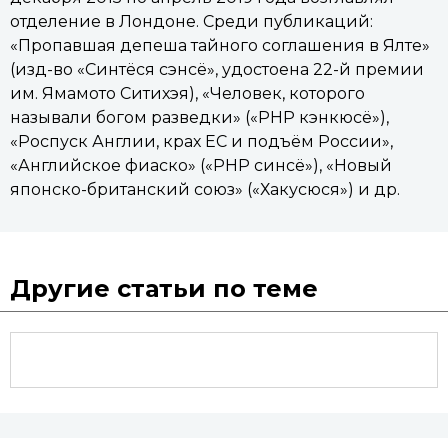
отделение в Лондоне. Среди публикаций:
«Пропавшая депеша тайного соглашения в Ялте»
(изд-во «Синтёся сэнсё», удостоена 22-й премии
им. Ямамото Ситихэя), «Человек, которого
называли богом разведки» («PHP кэнкюсё»),
«Роспуск Англии, крах ЕС и подъём России»,
«Английское фиаско» («PHP синсё»), «Новый
японско-британский союз» («Хакусюся») и др.
Другие статьи по теме