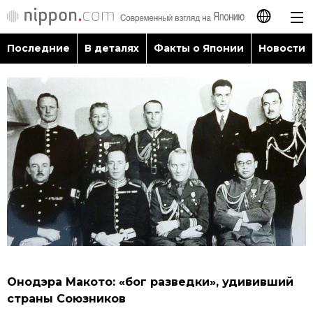
Последние
В деталях
Факты о Японии
Новости
日本語
English
简体字
Последние
繁體字
В деталях
Français
Факты о Японии
Español
Новости
العربية
Онодэра Макото: «бог разведки», удививший
Путеводитель по Японии
страны Союзников