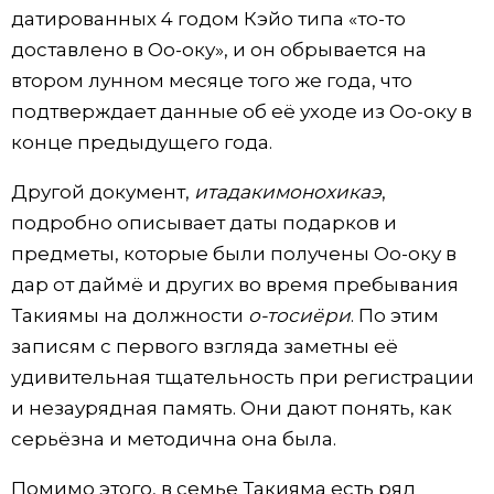
датированных 4 годом Кэйо типа «то-то
доставлено в Оо-оку», и он обрывается на
втором лунном месяце того же года, что
подтверждает данные об её уходе из Оо-оку в
конце предыдущего года.
Другой документ,
итадакимонохикаэ
,
подробно описывает даты подарков и
предметы, которые были получены Оо-оку в
дар от даймё и других во время пребывания
Такиямы на должности
о-тосиёри
. По этим
записям с первого взгляда заметны её
удивительная тщательность при регистрации
и незаурядная память. Они дают понять, как
серьёзна и методична она была.
Помимо этого, в семье Такияма есть ряд