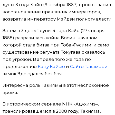
луны 3 года Кэйо (9 ноября 1867) провозгласил
восстановление правления императоров,
возвратив императору Мэйдзи полноту власти.
Затем в 3 день 1 луны 4 года Кэйо (27 января
1868) разразилась война Босин, началом
которой стала битва при Тоба-Фусими, и само
существование сёгуната Токугава оказалось
под угрозой. В апреле того же года по
предложению
Кацу Кайсю
и
Сайго Такамори
замок Эдо сдался без боя.
Интересна роль Такиямы в этот неспокойное
время.
В историческом сериале NHK «Ацухимэ»,
транслировавшемся в 2008 году, Такияма,