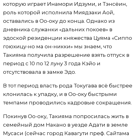
которую играет Инамори Идзуми, и Тэнсёин,
роль которой исполнила Миядзаки Аой,
оставались в Оо-оку до конца. Однако из
дневника служанки «дальних покоев» в
эдоской резиденции княжества Цуяма «Сиппо
гоюхицу-но ма он-никки» мы знаем, что
Такияма получила разрешение взять отпуск в
период с 10 по 12 луну 3 года Кэйо и
отсутствовала в замке Эдо.
В тот период власть рода Токугава всё быстрее
клонилась к упадку, и в Оо-оку быстрыми
темпами проводились кадровые сокращения.
Покинув Оо-оку, Такияма попросилась жить в
семейный дом Накано в уезде Адати в земле
Мусаси (сейчас город Кавагути преф. Сайтама