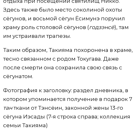
отдыха при посещении святилищ Никко.
Здесь также было место соколиной охоты
сёгунов, и восьмой сёгун Ёсимунэ поручил
храму роль столовой сёгунов (
годзэнсё
), там
им устраивали трапезы.
Таким образом, Такияма похоронена в храме,
тесно связанном с родом Токугава. Даже
после смерти она сохранила свою связь с
сёгунатом.
Фотография к заголовку: раздел дневника, в
котором упоминается получение в подарок 7
тан
ткани от Тэнсёин, законной жены 13-го
сёгуна Иэсады (7-я строка справа; коллекция
семьи Такияма)