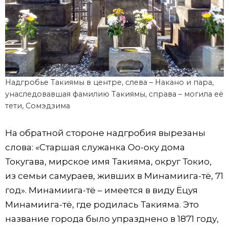
Надгробье Такиямы в центре, слева – Накано и пара,
унаследовавшая фамилию Такиямы, справа – могила её
тети, Сомэдзима
На обратной стороне надгробия вырезаны
слова: «Старшая служанка Оо-оку дома
Токугава, мирское имя Такияма, округ Токио,
из семьи самураев, живших в Минамиига-тё, 71
год». Минамиига-тё – имеется в виду Ёцуя
Минамиига-тё, где родилась Такияма. Это
название города было упразднено в 1871 году,