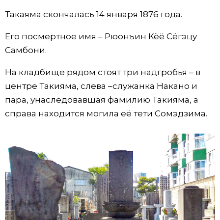
Такаяма скончалась 14 января 1876 года.
Его посмертное имя – Рюонъин Кёё Сёгэцу
Самбони.
На кладбище рядом стоят три надгробья – в
центре Такияма, слева –служанка Накано и
пара, унаследовавшая фамилию Такияма, а
справа находится могила её тети Сомэдзима.