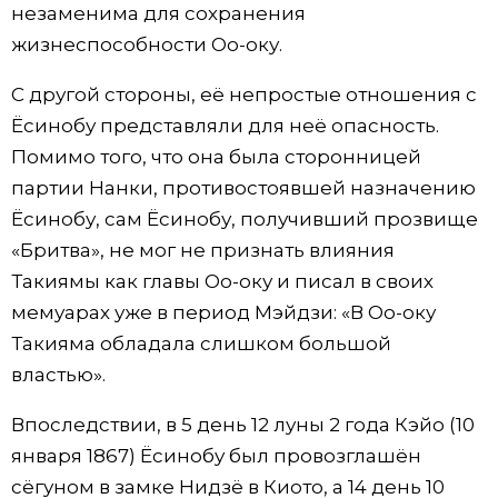
незаменима для сохранения
жизнеспособности Оо-оку.
С другой стороны, её непростые отношения с
Ёсинобу представляли для неё опасность.
Помимо того, что она была сторонницей
партии Нанки, противостоявшей назначению
Ёсинобу, сам Ёсинобу, получивший прозвище
«Бритва», не мог не признать влияния
Такиямы как главы Оо-оку и писал в своих
мемуарах уже в период Мэйдзи: «В Оо-оку
Такияма обладала слишком большой
властью».
Впоследствии, в 5 день 12 луны 2 года Кэйо (10
января 1867) Ёсинобу был провозглашён
сёгуном в замке Нидзё в Киото, а 14 день 10