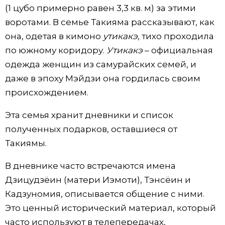
(1 цубо примерно равен 3,3 кв. м) за этими
воротами. В семье Такияма рассказывают, как
она, одетая в кимоно
утикакэ
, тихо проходила
по южному коридору.
Утикакэ
– официальная
одежда женщин из самурайских семей, и
даже в эпоху Мэйдзи она гордилась своим
происхождением.
Эта семья хранит дневники и список
полученных подарков, оставшиеся от
Такиямы.
В дневнике часто встречаются имена
Дзицудзёин (матери Иэмоти), Тэнсёин и
Кадзуномия, описывается общение с ними.
Это ценный исторический материал, который
часто используют в телепередачах,