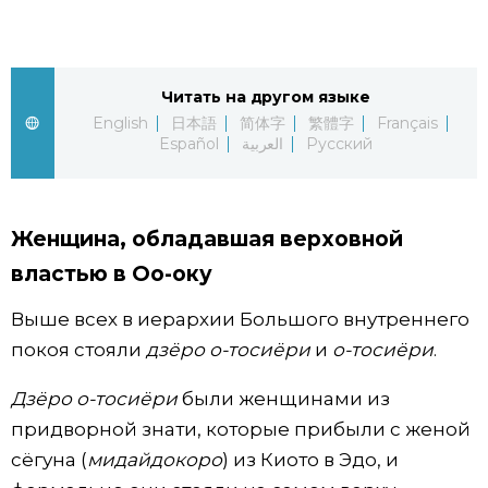
Жизнь
Читать на другом языке
Технологии
English
日本語
简体字
繁體字
Français
Español
العربية
Русский
Токио
От редакции
Женщина, обладавшая верховной
властью в Оо-оку
Выше всех в иерархии Большого внутреннего
покоя стояли
дзёро о-тосиёри
и
о-тосиёри
.
Дзёро о-тосиёри
были женщинами из
придворной знати, которые прибыли с женой
сёгуна (
мидайдокоро
) из Киото в Эдо, и