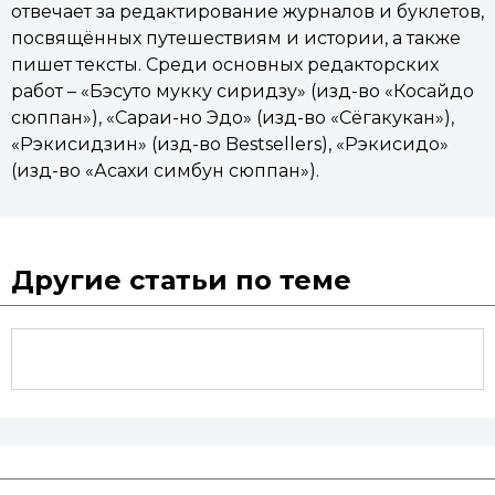
отвечает за редактирование журналов и буклетов,
посвящённых путешествиям и истории, а также
пишет тексты. Среди основных редакторских
работ – «Бэсуто мукку сиридзу» (изд-во «Косайдо
сюппан»), «Сараи-но Эдо» (изд-во «Сёгакукан»),
«Рэкисидзин» (изд-во Bestsellers), «Рэкисидо»
(изд-во «Асахи симбун сюппан»).
Другие статьи по теме