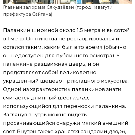
Главный зал храма Сякудзёдзи (город Кавагути,
префектура Сайтама)
Паланкин шириной около 1,5 метра и высотой
в 1 метр. Он никогда не реставрировался и
остался таким, каким был в то время (обычно
он недоступен для публичного осмотра). У
паланкина раздвижная дверь, и он
представляет собой великолепно
украшенный шедевр прикладного искусства.
Одной из характеристик паланкинов знати
считается длинный шест
нагаэ
,
использующийся для переноски паланкина.
Заглянув внутрь можно видеть
просачивающийся снаружи мягкий внешний
свет. Внутри также хранятся сандалии
дзори
,