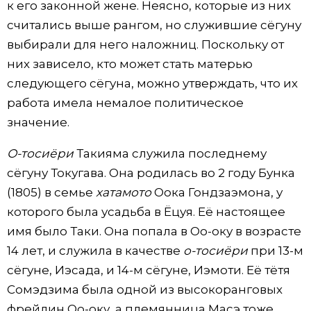
к его законной жене. Неясно, которые из них
считались выше рангом, но служившие сёгуну
выбирали для него наложниц. Поскольку от
них зависело, кто может стать матерью
следующего сёгуна, можно утверждать, что их
работа имела немалое политическое
значение.
О-тосиёри
Такияма служила последнему
сёгуну Токугава. Она родилась во 2 году Бунка
(1805) в семье
хатамото
Оока Гондзаэмона, у
которого была усадьба в Ёцуя. Её настоящее
имя было Таки. Она попала в Оо-оку в возрасте
14 лет, и служила в качестве
о-тосиёри
при 13-м
сёгуне, Иэсада, и 14-м сёгуне, Иэмоти. Её тётя
Сомэдзима была одной из высокоранговых
фрейлин Оо-оку, а племянница Масэ тоже