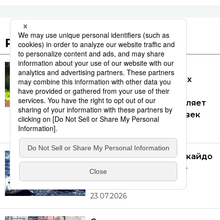
Рекомендуемые статьи
Численность
сельскохозяйственных
рабочих в Японии
сократилась и составляет
менее миллиона человек
09.08.2026
[Фото] Животные Хоккайдо
в естественной среде
обитания
23.07.2026