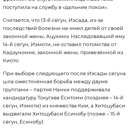
поступила на службу в «дальние покои».
Считается, что 13-й сёгун, Иэсада, из-за
последствий болезни не имел детей от своей
законной жены, Ацухимэ. Наследовавший ему
14-й сёгун, Иэмоти, не оставил потомства от
Кадзуномия, законной жены, привезённой из
Киото.
При выборе следующего после Иэсады сёгуна
шла ожесточённая борьба между двумя
группами – партия Нанки поддерживала
кандидатуру Токугава Ёситоми (позднее – 14-й
сёгун, Иэмоти) из княжества Кии, а Хитоцубаси
выдвигали Хитоцубаси Ёсинобу (позже – 15-й
сёгун, Ёсинобу).