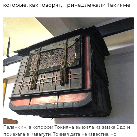
которые, как говорят, принадлежали Такияме.
Паланкин, в котором Токияма выехала из замка Эдо и
приехала в Кавагути. Точная дата неизвестна, но