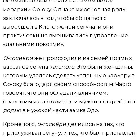
формально они стояли на самом верху
иерархии Оо-оку. Однако их основная роль
заключалась в том, чтобы общаться с
выросшей в Киото женой сёгуна, и они
практически не вмешивались в управление
«дальними покоями».
О-тосиёри
же происходили из семей прямых
вассалов сёгуна
хатамото
. Это были женщины,
которым удалось сделать успешную карьеру в
Оо-оку благодаря своим способностям. Часто
говорят, что они обладали влиянием,
сравнимым с авторитетом мужчин-старейшин
родзю
в мужской части замка Эдо.
Кроме того,
о-тосиёри
делились на тех, кто
прислуживал сёгуну, и тех, кто был приставлен