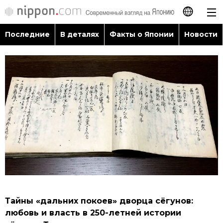
Последние
В деталях
Факты о Японии
Новости
日本語
English
简体字
Последние
繁體字
В деталях
Français
Факты о Японии
Español
Новости
العربية
Тайны «дальних покоев» дворца сёгунов:
Путеводитель по Японии
любовь и власть в 250-летней истории