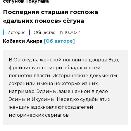
сёгунов Токугава
Фото/Видео
Последняя старшая госпожа
«дальних покоев» сёгуна
Разделы
История
Общество
17.10.2022
Кобаяси Акира
[Об авторе]
Люди
Популярные статьи
Блог
Японский язык
official SNS
В Оо-оку, на женской половине дворца Эдо,
фрейлины о-тосиёри обладали всей
Политика
Японский калейдоскоп
полнотой власти. Исторические документы
сохранили имена некоторых из них,
например, Эдзимы, замешанной в дело
Экономика
Семья
Эсимы и Икусимы. Нередко судьбы этих
женщин вдохновляют создателей
Общество
Еда и напитки
исторических сериалов.
Культура