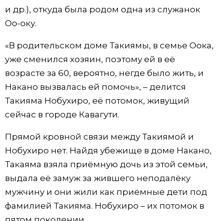
и др.), откуда была родом одна из служанок
Оо-оку.
«В родительском доме Такиямы, в семье Оока,
уже сменился хозяин, поэтому ей в её
возрасте за 60, вероятно, негде было жить, и
Накано вызвалась ей помочь», – делится
Такияма Нобухиро, её потомок, живущий
сейчас в городе Кавагути.
Прямой кровной связи между Такиямой и
Нобухиро нет. Найдя убежище в доме Накано,
Такаяма взяла приёмную дочь из этой семьи,
выдала её замуж за жившего неподалёку
мужчину и они жили как приёмные дети под
фамилией Такияма. Нобухиро – их потомок в
пятом поколении.