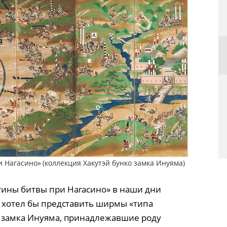
Нагасино» (коллекция Хакутэй бунко замка Инуяма)
тины битвы при Нагасино» в наши дни
я хотел бы представить ширмы «типа
о замка Инуяма, принадлежавшие роду