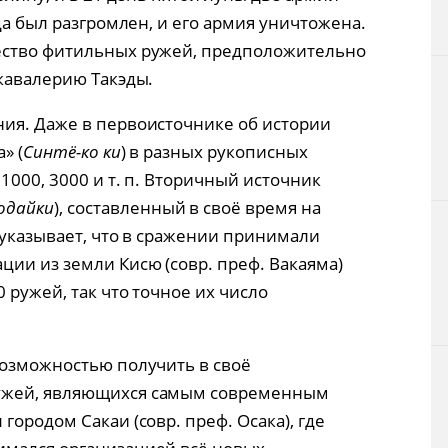
да был разгромлен, и его армия уничтожена.
ество фитильных ружей, предположительно
 кавалерию Такэды.
ия. Даже в первоисточнике об истории
» (
Синтё-ко ки
) в разных рукописных
1000, 3000 и т. п. Вторичный источник
одайки
), составленный в своё время на
 указывает, что в сражении принимали
ции из земли Кисю (совр. преф. Вакаяма)
 ружей, так что точное их число
возможностью получить в своё
ужей, являющихся самым современным
городом Сакаи (совр. преф. Осака), где