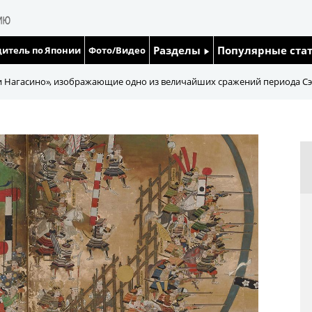
Разделы
Популярные ста
итель по Японии
Фото/Видео
Люди
Японский язык
 Нагасино», изображающие одно из величайших сражений периода Сэ
Блог
Японский кале
Политика
Семья
Экономика
Еда и напитки
Общество
Культура
Жизнь