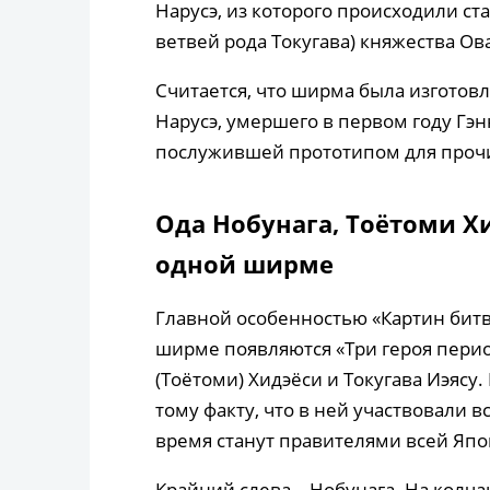
Нарусэ, из которого происходили 
ветвей рода Токугава) княжества Ов
Считается, что ширма была изготов
Нарусэ, умершего в первом году Гэнн
послужившей прототипом для прочи
Ода Нобунага, Тоётоми Хи
одной ширме
Главной особенностью «Картин битвы
ширме появляются «Три героя период
(Тоётоми) Хидэёси и Токугава Иэясу
тому факту, что в ней участвовали в
время станут правителями всей Япо
Крайний слева – Нобунага. На колча