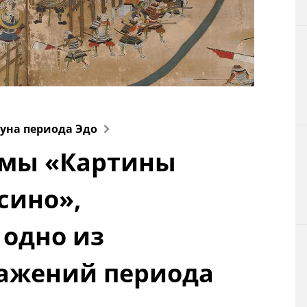
Технологии
Токио
От редакции
гуна периода Эдо
мы «Картины
сино»,
одно из
ажений периода