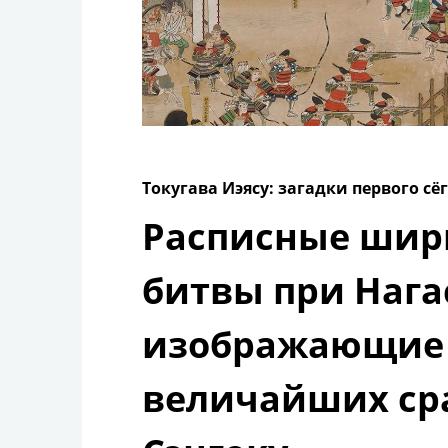
Токугава Иэясу: загадки первого сё
Расписные шир
битвы при Нага
изображающие 
величайших ср