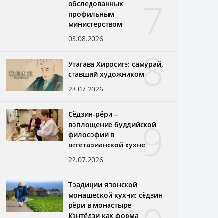
7
обследованных
профильным
министерством
03.08.2026
8
Утагава Хиросигэ: самурай,
ставший художником
28.07.2026
Сёдзин-рёри –
9
воплощение буддийской
философии в
вегетарианской кухне
22.07.2026
Традиции японской
монашеской кухни: сёдзин
рёри в монастыре
Кэнтёдзи как форма