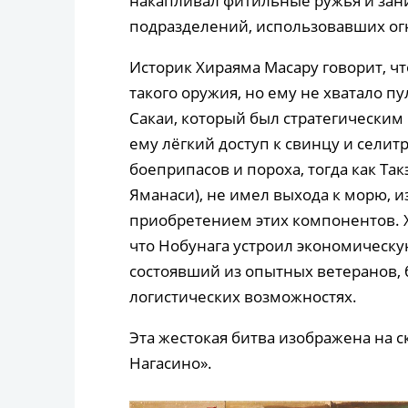
накапливал фитильные ружья и зан
подразделений, использовавших ог
Историк Хираяма Масару говорит, чт
такого оружия, но ему не хватало п
Сакаи, который был стратегическим
ему лёгкий доступ к свинцу и селит
боеприпасов и пороха, тогда как Так
Яманаси), не имел выхода к морю, и
приобретением этих компонентов. Х
что Нобунага устроил экономическу
состоявший из опытных ветеранов, 
логистических возможностях.
Эта жестокая битва изображена на
Нагасино».