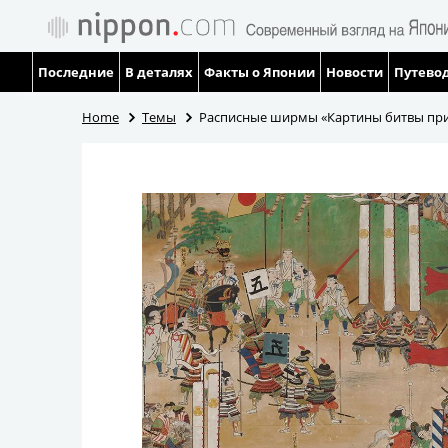
Последние
В деталях
Факты о Японии
Новости
Путевод
Home
Темы
Расписные ширмы «Картины битвы при