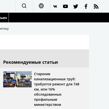
тьи
日本語
нгоку
English
йдоскоп
简体字
繁體字
Рекомендуемые статьи
Français
Старение
канализационных труб:
Español
требуется ремонт для 748
км, или 16%
العربية
обследованных
профильным
министерством