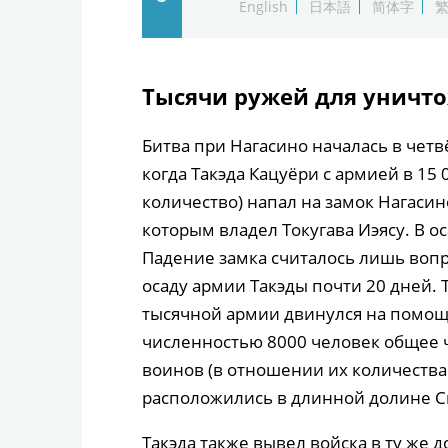
English
日本語
简体字
Тысячи ружей для уничто
Битва при Нагасино началась в четв
когда Такэда Кацуёри с армией в 15
количество) напал на замок Нагасино
которым владел Токугава Иэясу. В о
Падение замка считалось лишь вопр
осаду армии Такэды почти 20 дней. 
тысячной армии двинулся на помощь
численностью 8000 человек общее 
воинов (в отношении их количества
расположились в длинной долине Си
Такэда также вывел войска в ту же д