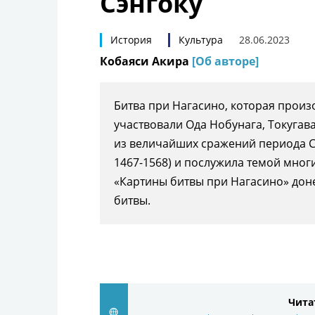
Сэнгоку
История
Культура
28.06.2023
Кобаяси Акира
[Об авторе]
Битва при Нагасино, которая произош
участвовали Ода Нобунага, Токугава
из величайших сражений периода 
1467-1568) и послужила темой мно
«Картины битвы при Нагасино» доне
битвы.
Чита