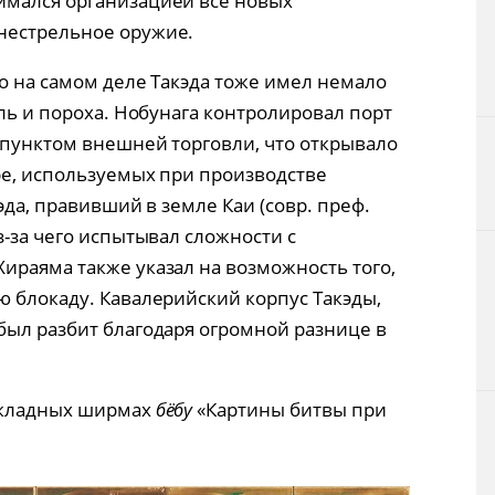
имался организацией всё новых
нестрельное оружие.
о на самом деле Такэда тоже имел немало
уль и пороха. Нобунага контролировал порт
 пунктом внешней торговли, что открывало
ре, используемых при производстве
эда, правивший в земле Каи (совр. преф.
з-за чего испытывал сложности с
ираяма также указал на возможность того,
ю блокаду. Кавалерийский корпус Такэды,
был разбит благодаря огромной разнице в
 складных ширмах
бёбу
«Картины битвы при