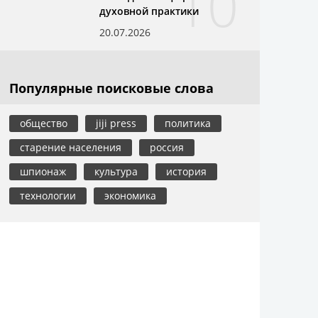
10
духовной практики
20.07.2026
Популярные поисковые слова
общество
jiji press
политика
старение населения
россия
шпионаж
культура
история
технологии
экономика