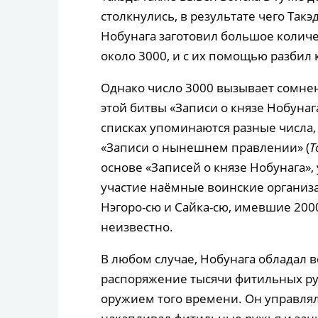
столкнулись, в результате чего Такэ
Нобунага заготовил большое колич
около 3000, и с их помощью разбил
Однако число 3000 вызывает сомнен
этой битвы «Записи о князе Нобунага
списках упоминаются разные числа, 
«Записи о нынешнем правлении» (
Т
основе «Записей о князе Нобунага»,
участие наёмные воинские организа
Нэгоро-сю и Сайка-сю, имевшие 2000
неизвестно.
В любом случае, Нобунага обладал 
распоряжение тысячи фитильных р
оружием того времени. Он управлял 