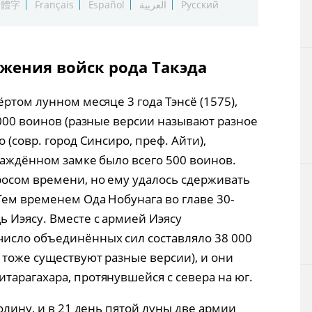
繁體字
Français
Español
العربية
Русский
жения войск рода Такэда
ёртом лунном месяце 3 года Тэнсё (1575),
 000 воинов (разные версии называют разное
 (совр. город Синсиро, преф. Айти),
саждённом замке было всего 500 воинов.
осом времени, но ему удалось сдерживать
Тем временем Ода Нобунага во главе 30-
 Иэясу. Вместе с армией Иэясу
число объединённых сил составляло 38 000
 тоже существуют разные версии), и они
тарагахара, протянувшейся с севера на юг.
олину, и в 21 день пятой луны две армии