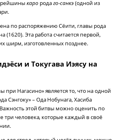
старейшины
каро
рода
го-санкэ
(одной из
ари.
лена по распоряжению Сёити, главы рода
а (1620). Эта работа считается первой,
х ширм, изготовленных позднее.
дэёси и Токугава Иэясу на
 при Нагасино» является то, что на одной
а Сэнгоку» – Ода Нобунага, Хасиба
. Важность этой битвы можно оценить по
се три человека, которые каждый в своё
нии.
не для стрел, который несёт лучник, можно