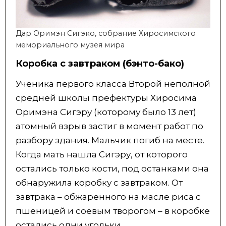
Дар Оримэн Сигэко, собрание Хиросимского
мемориального музея мира
Коробка с завтраком (бэнто-бако)
Ученика первого класса Второй неполной
средней школы префектуры Хиросима
Оримэна Сигэру (которому было 13 лет)
атомный взрыв застиг в момент работ по
разбору здания. Мальчик погиб на месте.
Когда мать нашла Сигэру, от которого
остались только кости, под останками она
обнаружила коробку с завтраком. От
завтрака – обжаренного на масле риса с
пшеницей и соевым творогом – в коробке
остались одни угольки.