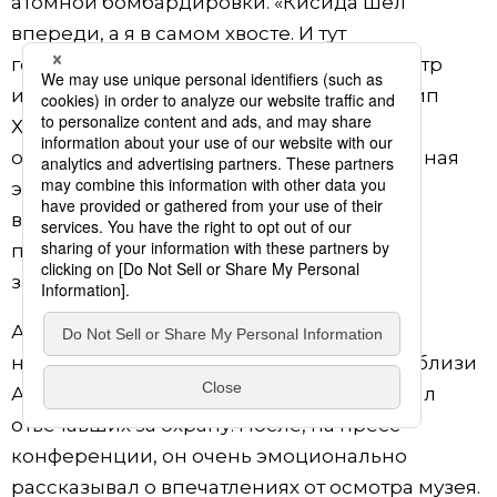
атомной бомбардировки. «Кисида шел
впереди, а я в самом хвосте. И тут
госсекретарь США Джон Керри и министр
иностранных дел Великобритании Филип
Хэммонд стали понемногу отставать от
основной группы. Их явно увлекла музейная
экспозиция, и я видел, что они очень
внимательно осматривали вещи
пострадавших и документы, что это
заинтересовало их лично».
А затем Керри и вовсе отклонился от
намеченного маршрута, чтобы пройти вблизи
Атомного купола, чем немало встревожил
отвечавших за охрану. После, на пресс-
конференции, он очень эмоционально
рассказывал о впечатлениях от осмотра музея.