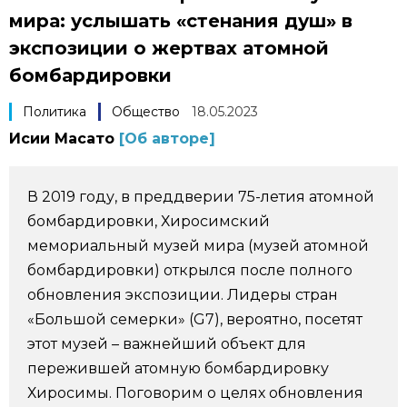
мира: услышать «стенания душ» в
Фото/Видео
экспозиции о жертвах атомной
бомбардировки
Разделы
Политика
Общество
18.05.2023
Люди
Популярные статьи
Исии Масато
[Об авторе]
Блог
Японский язык
official SNS
В 2019 году, в преддверии 75-летия атомной
бомбардировки, Хиросимский
Политика
Японский калейдоскоп
мемориальный музей мира (музей атомной
бомбардировки) открылся после полного
Экономика
Семья
обновления экспозиции. Лидеры стран
«Большой семерки» (G7), вероятно, посетят
Общество
Еда и напитки
этот музей – важнейший объект для
пережившей атомную бомбардировку
Культура
Хиросимы. Поговорим о целях обновления