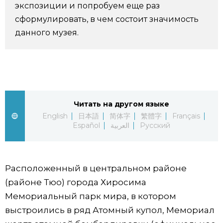
экспозиции и попробуем еще раз
Жизнь
сформулировать, в чем состоит значимость
данного музея.
Технологии
Токио
От редакции
Читать на другом языке
English
日本語
简体字
繁體字
Français
Español
العربية
Русский
Расположенный в центральном районе
(районе Тюо) города Хиросима
Мемориальный парк мира, в котором
выстроились в ряд Атомный купол, Мемориал