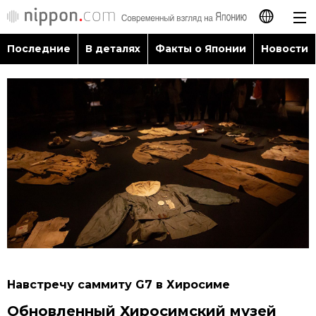
Последние
В деталях
Факты о Японии
Новости
日本語
English
简体字
Последние
繁體字
В деталях
Français
Факты о Японии
Español
Новости
العربية
Навстречу саммиту G7 в Хиросиме
Путеводитель по Японии
Обновленный Хиросимский музей