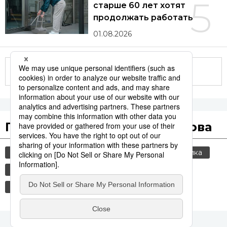
5
старше 60 лет хотят
продолжать работать
01.08.2026
Другие статьи по теме
Популярные поисковые слова
общество
культура
jiji press
политика
история
туризм
технологии
еда и напитки
японская кухня
жизнь