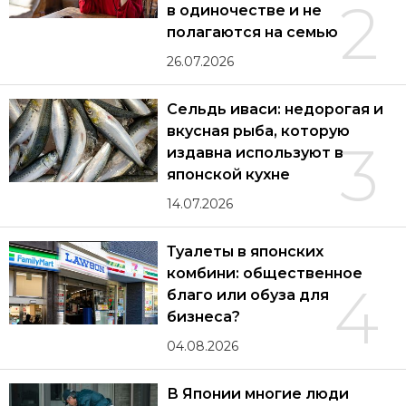
2
в одиночестве и не
полагаются на семью
26.07.2026
Сельдь иваси: недорогая и
вкусная рыба, которую
3
издавна используют в
японской кухне
14.07.2026
Туалеты в японских
комбини: общественное
4
благо или обуза для
бизнеса?
04.08.2026
В Японии многие люди