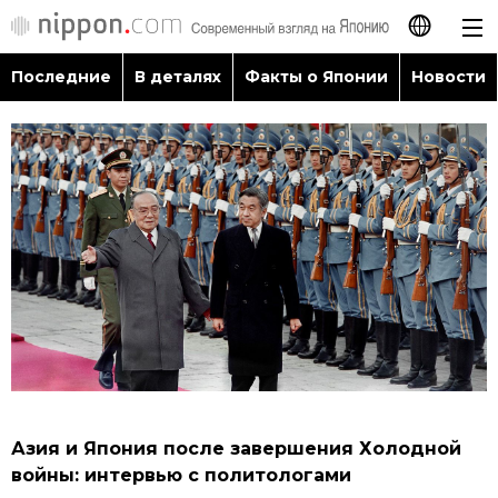
Последние
В деталях
Факты о Японии
Новости
日本語
English
简体字
Последние
繁體字
В деталях
Français
Факты о Японии
Español
Новости
العربية
Азия и Япония после завершения Холодной
Путеводитель по Японии
войны: интервью с политологами