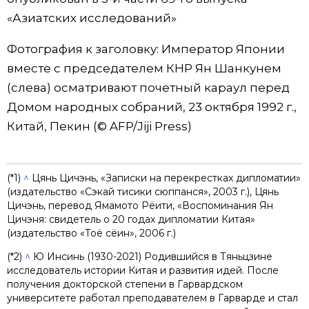
«Азиатских исследований»
Фотография к заголовку: Император Японии
вместе с председателем КНР Ян Шанкунем
(слева) осматривают почетный караул перед
Домом народных собраний, 23 октября 1992 г.,
Китай, Пекин (© AFP/Jiji Press)
(*1)
^
Цянь Цичэнь, «Записки на перекрестках дипломатии»
(издательство «Сэкай тисики сюппанся», 2003 г.), Цянь
Цичэнь, перевод Ямамото Рёити, «Воспоминания Ян
Цичэня: свидетель о 20 годах дипломатии Китая»
(издательство «Тоё сёин», 2006 г.)
(*2)
^
Ю Инсинь (1930-2021) Родившийся в Тяньцзине
исследователь истории Китая и развития идей. После
получения докторской степени в Гарвардском
университете работал преподавателем в Гарварде и стал