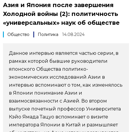
Азия и Япония после завершения
Фото/Видео
Холодной войны (2): политичность
«универсальных» наук об обществе
Разделы
Общество
Политика
14.08.2024
Люди
Популярные статьи
Данное интервью является частью серии, в
Блог
Японский язык
official SNS
рамках которой бывшие руководители
японского Общества политико-
Политика
Японский калейдоскоп
экономических исследований Азии в
интервью вспоминают о том, как изменялось
Экономика
Семья
в Японии понимание Азии и
взаимосвязанности с Азией. Во втором
выпуске почетный профессор Университета
Общество
Еда и напитки
Кэйо Ямада Тацуо вспоминает о визите
императора Японии в Китай и размышляет
Культура