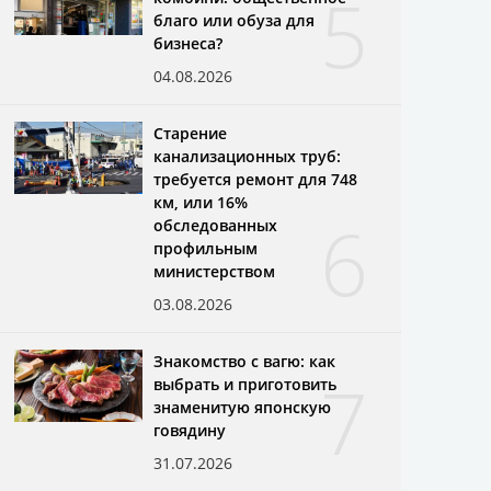
5
благо или обуза для
бизнеса?
04.08.2026
Старение
канализационных труб:
требуется ремонт для 748
км, или 16%
6
обследованных
профильным
министерством
03.08.2026
Знакомство с вагю: как
7
выбрать и приготовить
знаменитую японскую
говядину
31.07.2026