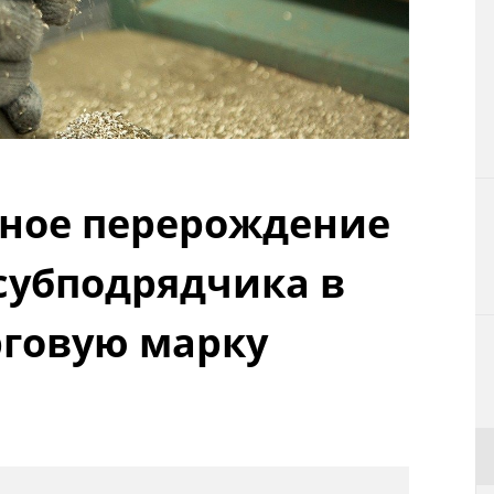
Технологии
Токио
От редакции
сное перерождение
 субподрядчика в
рговую марку