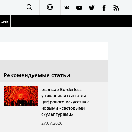
тьи
日本語
English
йдоскоп
简体字
繁體字
Рекомендуемые статьи
Français
teamLab Borderless:
уникальная выставка
Español
цифрового искусства с
новыми «световыми
العربية
скульптурами»
27.07.2026