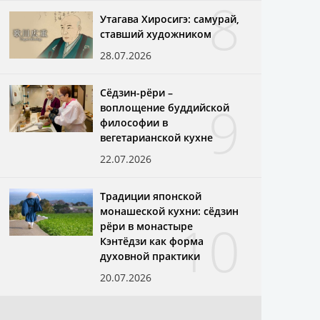
8
Утагава Хиросигэ: самурай,
ставший художником
28.07.2026
Сёдзин-рёри –
9
воплощение буддийской
философии в
вегетарианской кухне
22.07.2026
Традиции японской
монашеской кухни: сёдзин
10
рёри в монастыре
Кэнтёдзи как форма
духовной практики
20.07.2026