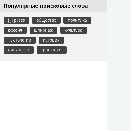
Популярные поисковые слова
jiji press
общество
политика
россия
шпионаж
культура
технологии
история
синкансэн
транспорт