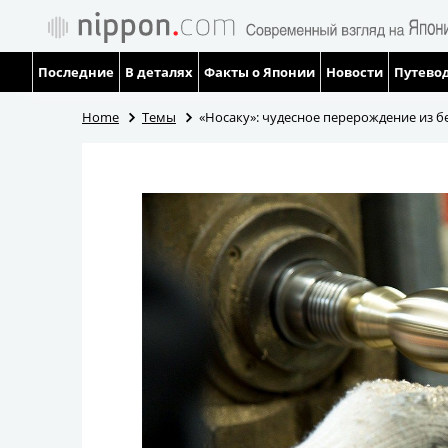
Последние
В деталях
Факты о Японии
Новости
Путевод
Home
Темы
«Носаку»: чудесное перерождение из 