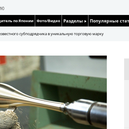
Разделы
Популярные ста
итель по Японии
Фото/Видео
Люди
Японский язык
безвестного субподрядчика в уникальную торговую марку
Блог
Японский кале
Политика
Семья
Экономика
Еда и напитки
Общество
Культура
Жизнь