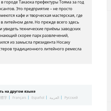
в городе Такаока префектуры Тояма за год
сантов. Это предприятие – не просто
меются кафе и творческая мастерская, где
в литейном деле. Но прежде всего здесь
и увидеть технические приёмы заводских
инающий скорее парк развлечений,
ился из замысла президента Носаку
стеров традиционного литейного ремесла
ть на другом языке
繁體字
Français
Español
العربية
Русский