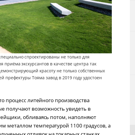
специально спроектированы не только для
ля приёма экскурсантов в качестве центра так
Демонстрирующий красоту не только собственных
сей префектуры Тояма завод в 2019 году удостоен
что процесс литейного производства
ые получают возможность увидеть в
тейщики, обливаясь потом, наполняют
м металлом температурой 1100 градусов, а
лученных отливок на токарных станках.