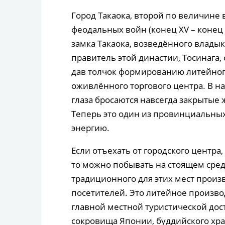
Город Такаока, второй по величине 
феодальных войн (конец XV – конец 
замка Такаока, возведённого владык
правитель этой династии, Тосинага
дав толчок формированию литейного
оживлённого торгового центра. В н
глаза бросаются навсегда закрытые
Теперь это один из провинциальны
энергию.
Если отъехать от городского центра
то можно побывать на стоящем сре
традиционного для этих мест произв
посетителей. Это литейное производ
главной местной туристической до
сокровища Японии, буддийского хра