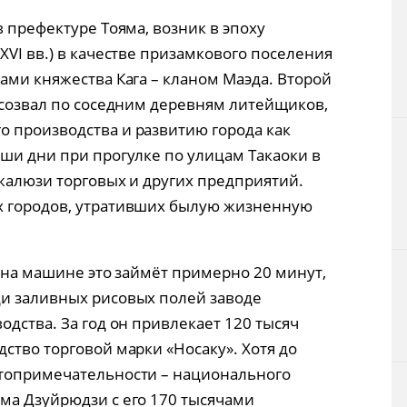
в префектуре Тояма, возник в эпоху
XVI вв.) в качестве призамкового поселения
ами княжества Кага – кланом Маэда. Второй
, созвал по соседним деревням литейщиков,
 производства и развитию города как
аши дни при прогулке по улицам Такаоки в
 жалюзи торговых и других предприятий.
х городов, утративших былую жизненную
, на машине это займёт примерно 20 минут,
ди заливных рисовых полей заводе
одства. За год он привлекает 120 тысяч
ство торговой марки «Носаку». Хотя до
стопримечательности – национального
ма Дзуйрюдзи с его 170 тысячами