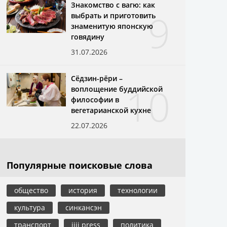
Знакомство с вагю: как
9
выбрать и приготовить
знаменитую японскую
говядину
31.07.2026
Сёдзин-рёри –
10
воплощение буддийской
философии в
вегетарианской кухне
22.07.2026
Популярные поисковые слова
общество
история
технологии
культура
синкансэн
транспорт
jiji press
политика