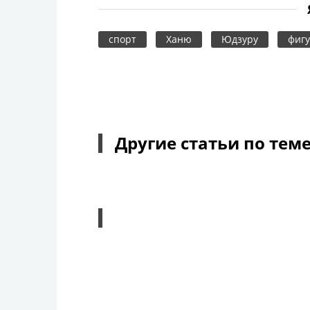
спорт
Ханю
Юдзуру
фигу
Другие статьи по тем