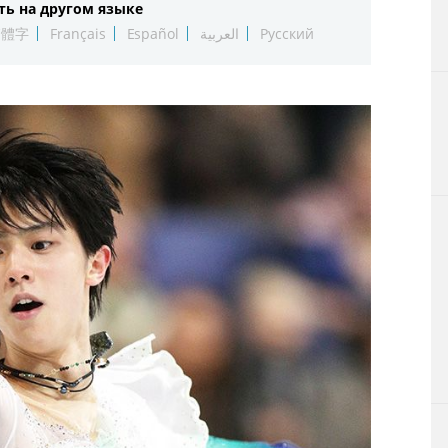
ть на другом языке
Технологии
繁體字
Français
Español
العربية
Русский
Токио
От редакции