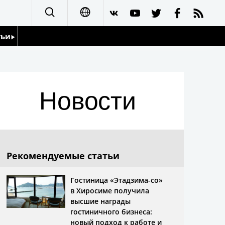
тьи
日本語
English
йдоскоп
Новости
简体字
繁體字
Français
Рекомендуемые статьи
Español
Гостиница «Этадзима-со»
в Хиросиме получила
العربية
высшие награды
гостиничного бизнеса:
новый подход к работе и