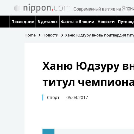
Последние
В деталях
Факты о Японии
Новости
Путевод
Home
Новости
Ханю Юдзуру вновь подтвердил тит
Ханю Юдзуру в
титул чемпион
Спорт
05.04.2017