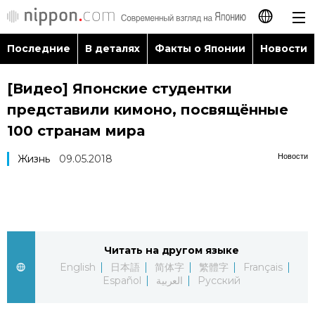
Последние
В деталях
Факты о Японии
Новости
日本語
[Видео] Японские студентки
English
представили кимоно, посвящённые
简体字
100 странам мира
Последние
Новости
Жизнь
09.05.2018
繁體字
В деталях
Français
Факты о Японии
Español
Читать на другом языке
Новости
العربية
English
日本語
简体字
繁體字
Français
Español
العربية
Русский
Путеводитель по Японии