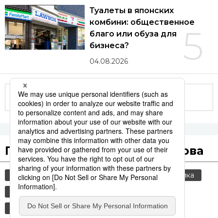
Туалеты в японских
комбини: общественное
5
благо или обуза для
бизнеса?
04.08.2026
Другие статьи по теме
Популярные поисковые слова
общество
культура
jiji press
политика
история
экономика
еда и напитки
технологии
туризм
японская кухня