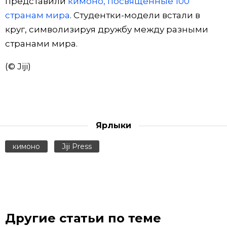
представили
кимоно, посвящённые 100
странам мира
. Студентки-модели встали в
Жизнь
круг, символизируя дружбу между разными
странами мира.
Технологии
(© Jiji)
Токио
От редакции
Ярлыки
кимоно
Jiji Press
Другие статьи по теме