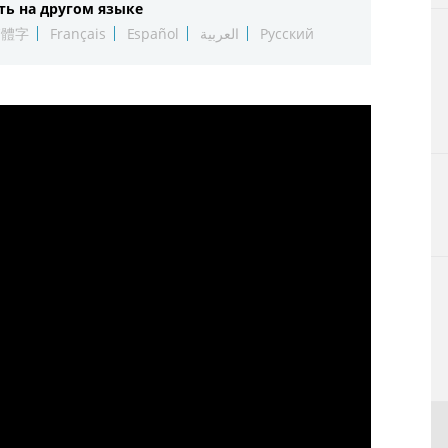
ть на другом языке
Технологии
繁體字
Français
Español
العربية
Русский
Токио
От редакции