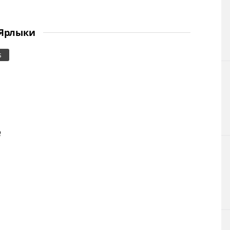
Ярлыки
s
е