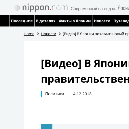
Последние
В деталях
Факты о Японии
Новости
Путевод
Home
Новости
[Видео] В Японии показали новый п
[Видео] В Япон
правительстве
Политика
14.12.2018