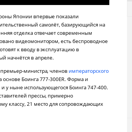
роны Японии впервые показали
ительственный самолёт, базирующийся на
ренняя отделка отвечает современным
довано видеомонитором, есть беспроводное
товят к вводу в эксплуатацию в
й начнётся в апреле.
ь премьер-министра, членов
императорского
а основе Боинга 777-300ER. Форма и
 и у ныне использующегося Боинга 747-400.
ставителей прессы, примерно
му классу, 21 место для сопровождающих