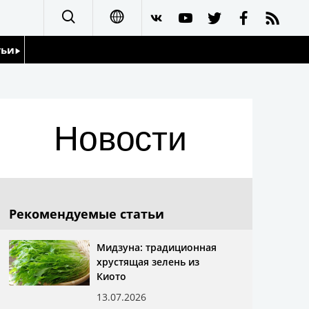
тьи
日本語
English
йдоскоп
Новости
简体字
繁體字
Français
Рекомендуемые статьи
Español
Мидзуна: традиционная
хрустящая зелень из
العربية
Киото
13.07.2026