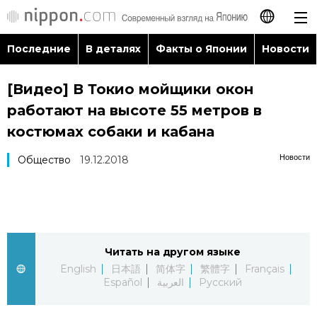
Последние
В деталях
Факты о Японии
Новости
日本語
[Видео] В Токио мойщики окон
English
работают на высоте 55 метров в
简体字
костюмах собаки и кабана
Последние
Новости
Общество
19.12.2018
繁體字
В деталях
Français
Факты о Японии
Español
Читать на другом языке
Новости
العربية
English
日本語
简体字
繁體字
Français
Español
العربية
Русский
Путеводитель по Японии