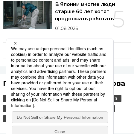
В Японии многие люди
5
старше 60 лет хотят
продолжать работать
01.08.2026
Другие статьи по теме
Популярные поисковые слова
общество
культура
jiji press
история
еда и напитки
японская кухня
туризм
экономика
политика
дети