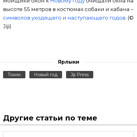
мойщики окон к
Новому году
очищали окна на
высоте 55 метров в костюмах собаки и кабана –
Жизнь
символов уходящего и наступающего годов
. (©
Jiji)
Технологии
Токио
Ярлыки
От редакции
Токио
Новый год
Jiji Press
Другие статьи по теме