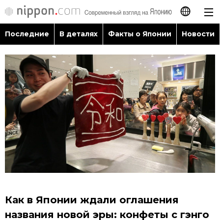
Последние
В деталях
Факты о Японии
Новости
日本語
English
简体字
Последние
繁體字
В деталях
Français
Факты о Японии
Español
Новости
العربية
Как в Японии ждали оглашения
Путеводитель по Японии
названия новой эры: конфеты с гэнго