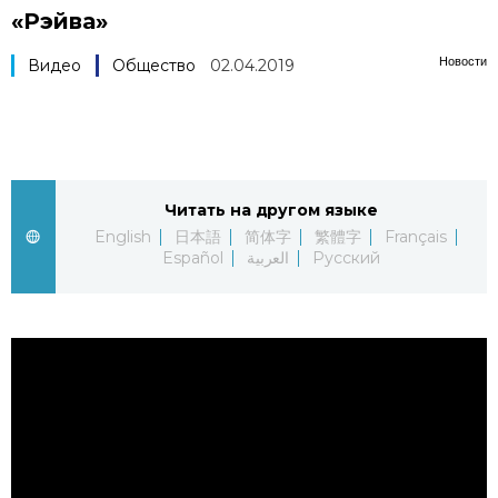
«Рэйва»
Фото/Видео
Новости
Видео
Общество
02.04.2019
Разделы
Люди
Популярные статьи
Читать на другом языке
Блог
Японский язык
official SNS
English
日本語
简体字
繁體字
Français
Español
العربية
Русский
Политика
Японский калейдоскоп
Экономика
Семья
Общество
Еда и напитки
Культура