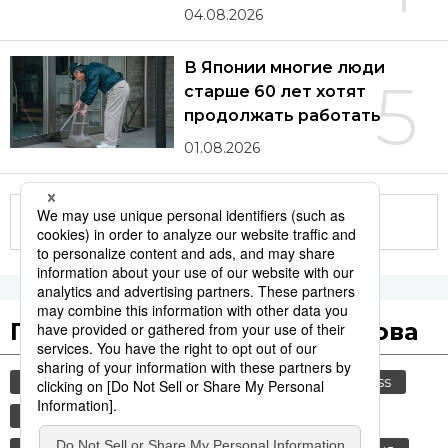
04.08.2026
В Японии многие люди
5
старше 60 лет хотят
продолжать работать
01.08.2026
Другие статьи по теме
Популярные поисковые слова
общество
культура
история
jiji press
технологии
синкансэн
политика