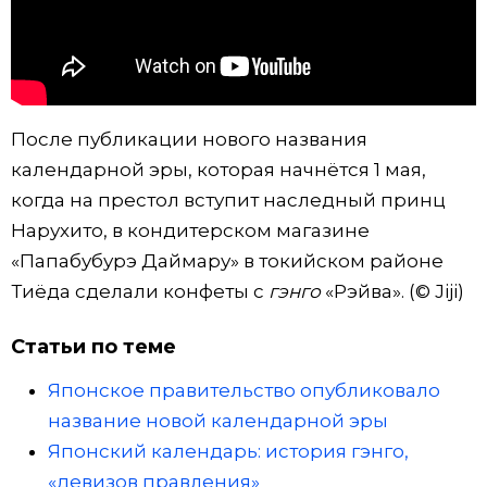
Жизнь
Технологии
После публикации нового названия
Токио
календарной эры, которая начнётся 1 мая,
когда на престол вступит наследный принц
От редакции
Нарухито, в кондитерском магазине
«Папабубурэ Даймару» в токийском районе
Тиёда сделали конфеты с
гэнго
«Рэйва». (© Jiji)
Статьи по теме
Японское правительство опубликовало
название новой календарной эры
Японский календарь: история гэнго,
«девизов правления»