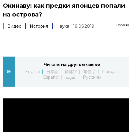
Окинаву: как предки японцев попали
Фото/Видео
на острова?
Разделы
Новости
Видео
История
Наука
19.06.2019
Люди
Популярные статьи
Блог
Японский язык
official SNS
Читать на другом языке
English
日本語
简体字
繁體字
Français
Политика
Японский калейдоскоп
Español
العربية
Русский
Экономика
Семья
Общество
Еда и напитки
Культура