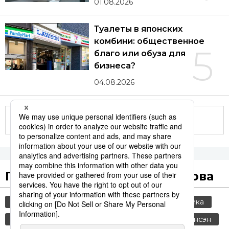
01.08.2026
Туалеты в японских
комбини: общественное
5
благо или обуза для
бизнеса?
04.08.2026
Другие статьи по теме
Популярные поисковые слова
общество
jiji press
культура
политика
история
технологии
россия
синкансэн