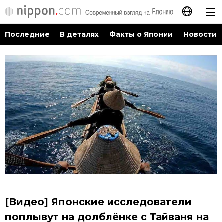
Последние
В деталях
Факты о Японии
Новости
日本語
English
简体字
Последние
繁體字
В деталях
Français
Факты о Японии
Español
Новости
العربية
[Видео] Японские исследователи
Путеводитель по Японии
поплывут на долблёнке с Тайваня на