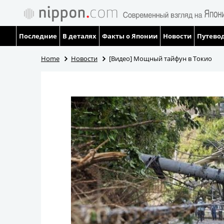
Последние
В деталях
Факты о Японии
Новости
Путевод
Home
Новости
[Видео] Мощный тайфун в Токио