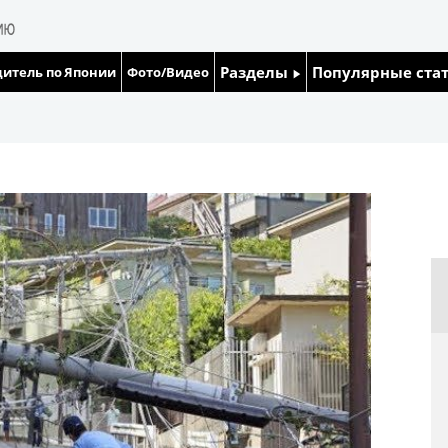
Разделы
Популярные ста
итель по Японии
Фото/Видео
Люди
Японский язык
Блог
Японский кале
Политика
Семья
Экономика
Еда и напитки
Общество
Культура
Жизнь