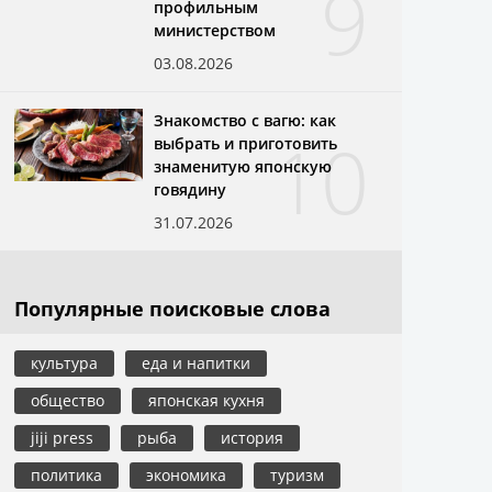
9
профильным
министерством
03.08.2026
Знакомство с вагю: как
10
выбрать и приготовить
знаменитую японскую
говядину
31.07.2026
Популярные поисковые слова
культура
еда и напитки
общество
японская кухня
jiji press
рыба
история
политика
экономика
туризм