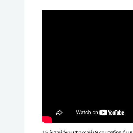
15-й тайфун (Факсай) 9 сентября бы