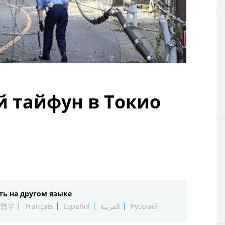
Технологии
Токио
От редакции
 тайфун в Токио
ть на другом языке
繁體字
Français
Español
العربية
Русский