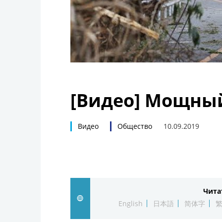
[Видео] Мощный
Видео
Общество
10.09.2019
Чита
English
日本語
简体字