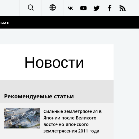
тьи
日本語
English
йдоскоп
Новости
简体字
繁體字
Français
Рекомендуемые статьи
Español
Сильные землетрясения в
Японии после Великого
العربية
восточно-японского
землетрясения 2011 года