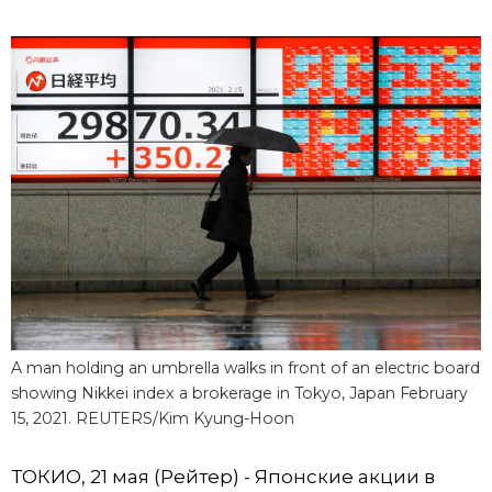
Фото/Видео
Разделы
Люди
Популярные статьи
Блог
Японский язык
official SNS
Политика
Японский калейдоскоп
Экономика
Семья
A man holding an umbrella walks in front of an electric board
showing Nikkei index a brokerage in Tokyo, Japan February
Общество
Еда и напитки
15, 2021. REUTERS/Kim Kyung-Hoon
Культура
ТОКИО, 21 мая (Рейтер) - Японские акции в