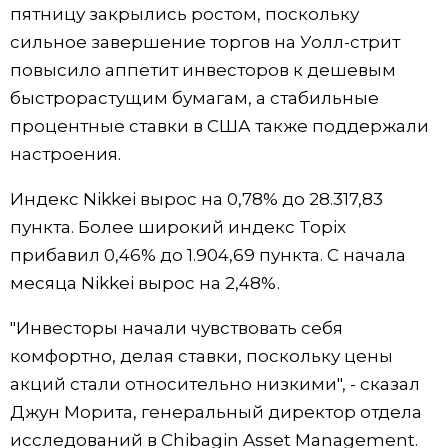
пятницу закрылись ростом, поскольку
Жизнь
сильное завершение торгов на Уолл-стрит
повысило аппетит инвесторов к дешевым
Технологии
быстрорастущим бумагам, а стабильные
процентные ставки в США также поддержали
Токио
настроения.
Индекс Nikkei вырос на 0,78% до 28.317,83
От редакции
пункта. Более широкий индекс Topix
прибавил 0,46% до 1.904,69 пункта. С начала
месяца Nikkei вырос на 2,48%.
"Инвесторы начали чувствовать себя
комфортно, делая ставки, поскольку цены
акций стали относительно низкими", - сказал
Джун Морита, генеральный директор отдела
исследований в Chibagin Asset Management.