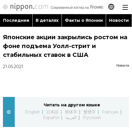
Последние
В деталях
Факты о Японии
Новости
日本語
Японские акции закрылись ростом на
English
фоне подъема Уолл-стрит и
简体字
стабильных ставок в США
Последние
Новости
21.05.2021
繁體字
В деталях
Français
Факты о Японии
Español
Читать на другом языке
Новости
العربية
English
日本語
简体字
繁體字
Français
Español
العربية
Русский
Путеводитель по Японии