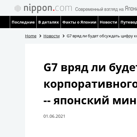
Последние
В деталях
Факты о Японии
Новости
Путевод
Home
Новости
G7 вряд ли будет обсуждать цифру к
G7 вряд ли буд
корпоративного
-- японский ми
01.06.2021