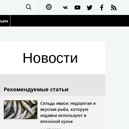
тьи
日本語
English
йдоскоп
Новости
简体字
繁體字
Français
Рекомендуемые статьи
Español
Сельдь иваси: недорогая и
вкусная рыба, которую
العربية
издавна используют в
японской кухне