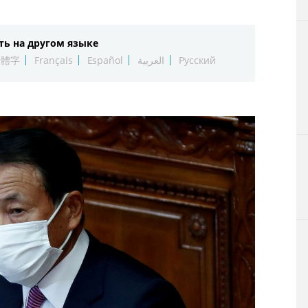
Технологии
ть на другом языке
Токио
繁體字
Français
Español
العربية
Русский
От редакции