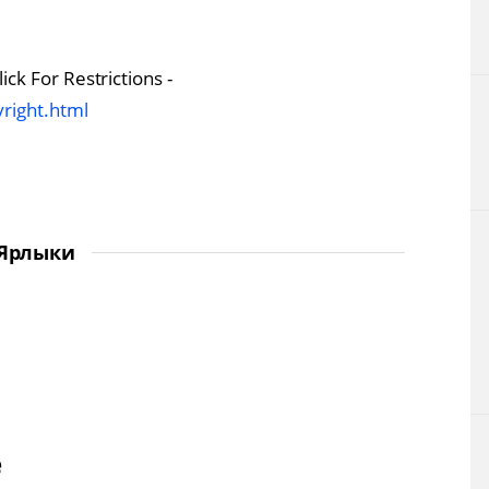
ck For Restrictions -
right.html
Ярлыки
е