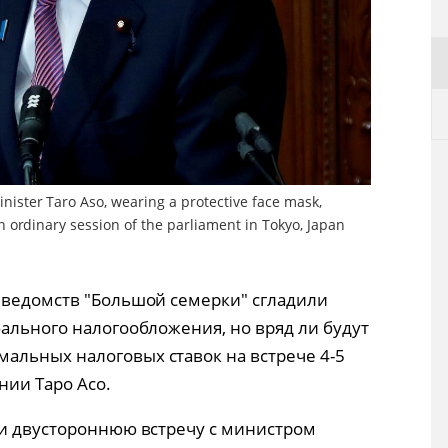
nister Taro Aso, wearing a protective face mask,
n ordinary session of the parliament in Tokyo, Japan
 ведомств "Большой семерки" сгладили
бального налогообложения, но вряд ли будут
альных налоговых ставок на встрече 4-5
нии Таро Асо.
ти двустороннюю встречу с министром