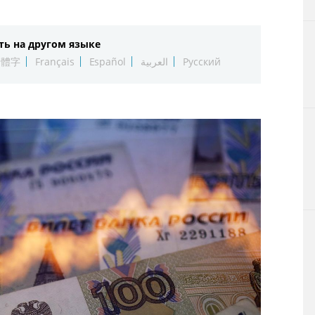
Технологии
ть на другом языке
Токио
繁體字
Français
Español
العربية
Русский
От редакции