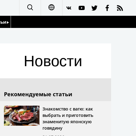
тьи
日本語
English
йдоскоп
Новости
简体字
繁體字
Français
Рекомендуемые статьи
Español
Знакомство с вагю: как
выбрать и приготовить
العربية
знаменитую японскую
говядину