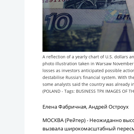
A reflection of a yearly chart of U.S. dollars
photo illustration taken in Warsaw November 
losses as investors anticipated possible action
destabilise Russia's financial system. With th
some analysts said the country was already i
(POLAND - Tags: BUSINESS TPX IMAGES OF TH
Елена Фабричная, Андрей Остроух
МОСКВА (Рейтер) - Неожиданно высо
вызвала широкомасштабный пересмо