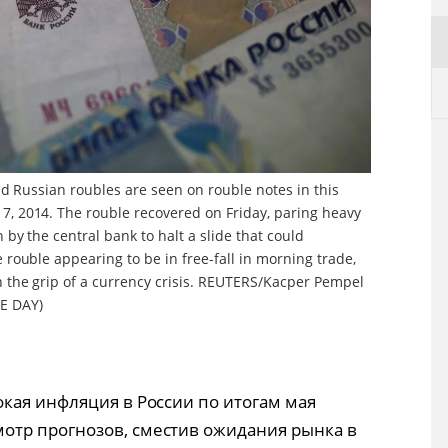
 and Russian roubles are seen on rouble notes in this
7, 2014. The rouble recovered on Friday, paring heavy
 by the central bank to halt a slide that could
e rouble appearing to be in free-fall in morning trade,
n the grip of a currency crisis. REUTERS/Kacper Pempel
E DAY)
кая инфляция в России по итогам мая
тр прогнозов, сместив ожидания рынка в