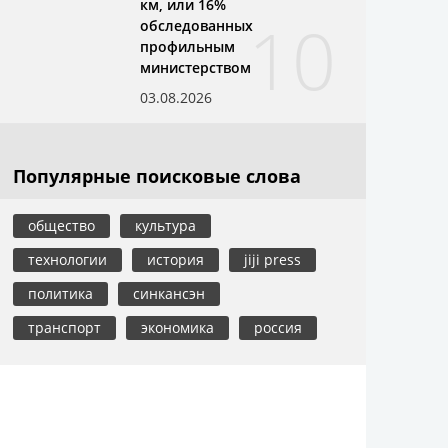
км, или 16%
10
обследованных
профильным
министерством
03.08.2026
Популярные поисковые слова
общество
культура
технологии
история
jiji press
политика
синкансэн
транспорт
экономика
россия