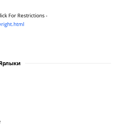
ck For Restrictions -
right.html
Ярлыки
е