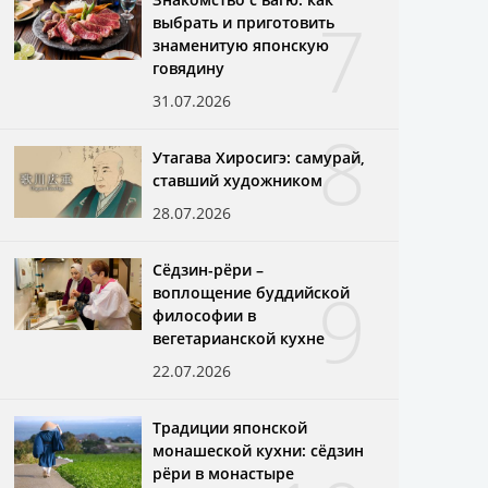
7
выбрать и приготовить
знаменитую японскую
говядину
31.07.2026
8
Утагава Хиросигэ: самурай,
ставший художником
28.07.2026
Сёдзин-рёри –
9
воплощение буддийской
философии в
вегетарианской кухне
22.07.2026
Традиции японской
монашеской кухни: сёдзин
рёри в монастыре