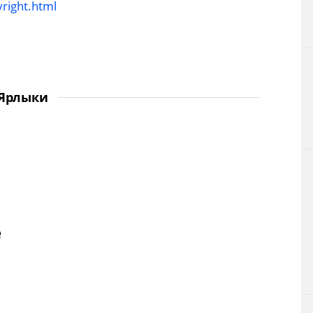
right.html
Ярлыки
е