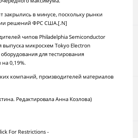
 очередного максимума.
ит закрылись в минусе, поскольку рынки
ии решений ФРС США.[.N]
ителей чипов Philadelphia Semiconductor
 выпуска микросхем Tokyo Electron
а оборудования для тестирования
 на 0,19%.
ских компаний, производителей материалов
хтина. Редактировала Анна Козлова)
ck For Restrictions -