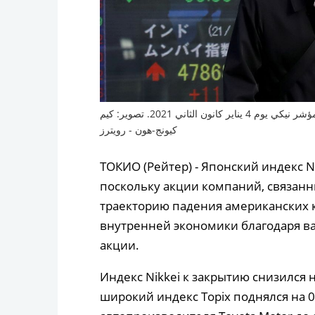
رجل يضع كمامة على وجهه في طوكيو بجوار لوحة تعرض مؤشر نيكي يوم 4 يناير كانون الثاني 2021. تصوير: كيم
كيونج-هون - رويترز
ТОКИО (Рейтер) - Японский индекс N
поскольку акции компаний, связанн
траекторию падения американских к
внутренней экономики благодаря в
акции.
Индекс Nikkei к закрытию снизился н
широкий индекс Topix поднялся на 0,