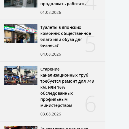
4
продолжать работать
01.08.2026
Туалеты в японских
5
комбини: общественное
благо или обуза для
бизнеса?
04.08.2026
Старение
канализационных труб:
требуется ремонт для 748
км, или 16%
6
обследованных
профильным
министерством
03.08.2026
Знакомство с вагю: как