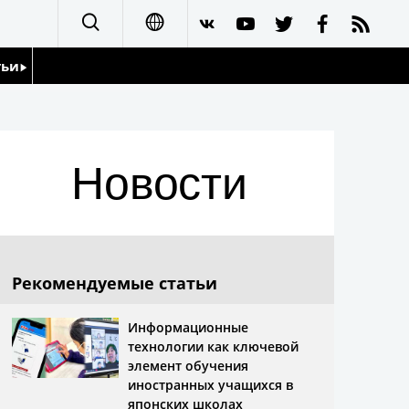
тьи
日本語
English
йдоскоп
Новости
简体字
繁體字
Français
Рекомендуемые статьи
Español
Информационные
технологии как ключевой
العربية
элемент обучения
иностранных учащихся в
японских школах