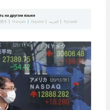
Технологии
ть на другом языке
Токио
繁體字
Français
Español
العربية
Русский
От редакции