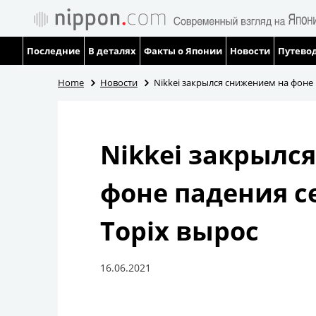
Последние
В деталях
Факты о Японии
Новости
Путевод
Home
Новости
Nikkei закрылся снижением на фоне
Nikkei закрылс
фоне падения с
Topix вырос
16.06.2021