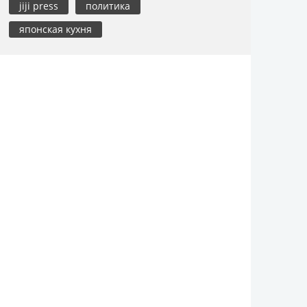
jiji press
политика
японская кухня