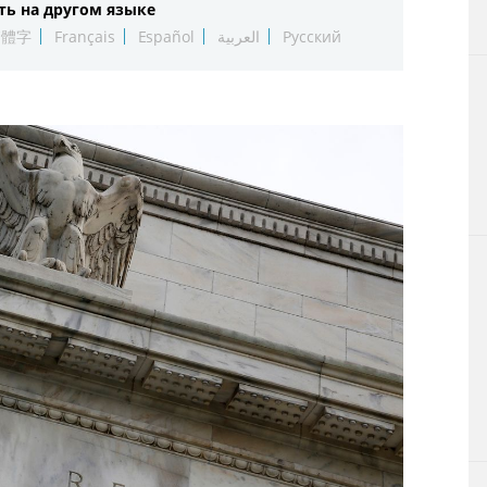
ть на другом языке
Технологии
繁體字
Français
Español
العربية
Русский
Токио
От редакции