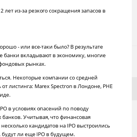
 лет из-за резкого сокращения запасов в
орошо - или все-таки было? В результате
е банки вкладывают в экономику, многие
фондовых рынках.
ься. Некоторые компании со средней
от листинга: Marex Spectron в Лондоне, PHE
риде.
IPO в условиях опасений по поводу
банков. Учитывая, что финансовая
 несколько кандидатов на IPO выстроились
, будут ли еще IPO в будущем.