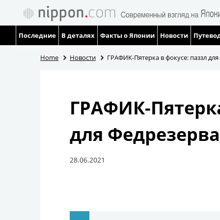
Последние
В деталях
Факты о Японии
Новости
Путевод
Home
Новости
ГРАФИК-Пятерка в фокусе: паззл для
ГРАФИК-Пятерка
для Федрезерва
28.06.2021