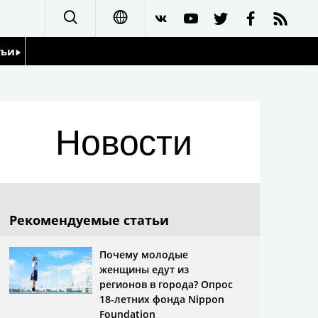
тьи
日本語
English
йдоскоп
Новости
简体字
繁體字
Français
Рекомендуемые статьи
Español
Почему молодые
женщины едут из
العربية
регионов в города? Опрос
18-летних фонда Nippon
Foundation