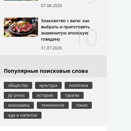
07.08.2026
Знакомство с вагю: как
10
выбрать и приготовить
знаменитую японскую
говядину
31.07.2026
Популярные поисковые слова
общество
культура
политика
jiji press
история
туризм
экономика
технологии
токио
еда и напитки