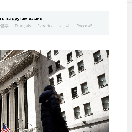
Технологии
ть на другом языке
Токио
繁體字
Français
Español
العربية
Русский
От редакции