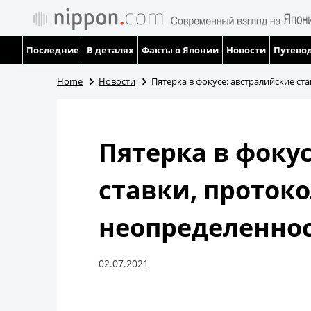
Последние
В деталях
Факты о Японии
Новости
Путевод
Home
Новости
Пятерка в фокусе: австралийские ст
Пятерка в фоку
ставки, протоко
неопределенно
02.07.2021