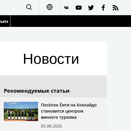
тьи
日本語
English
йдоскоп
Новости
简体字
繁體字
Français
Рекомендуемые статьи
Español
Посёлок Ёити на Хоккайдо
становится центром
العربية
винного туризма
05.08.2026