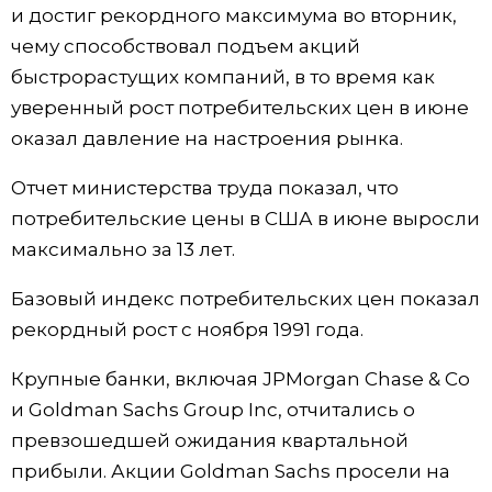
и достиг рекордного максимума во вторник,
Жизнь
чему способствовал подъем акций
быстрорастущих компаний, в то время как
Технологии
уверенный рост потребительских цен в июне
оказал давление на настроения рынка.
Токио
Отчет министерства труда показал, что
потребительские цены в США в июне выросли
От редакции
максимально за 13 лет.
Базовый индекс потребительских цен показал
рекордный рост с ноября 1991 года.
Крупные банки, включая JPMorgan Chase & Co
и Goldman Sachs Group Inc, отчитались о
превзошедшей ожидания квартальной
прибыли. Акции Goldman Sachs просели на