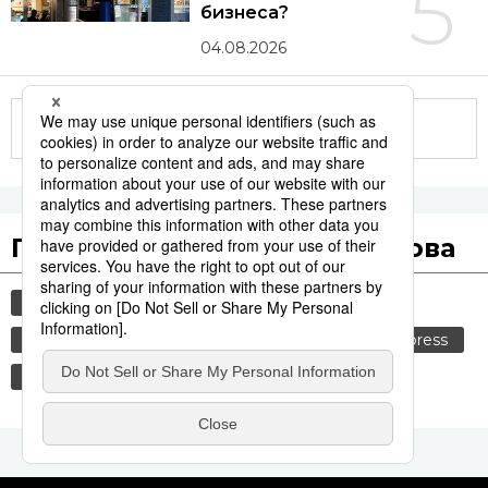
5
бизнеса?
04.08.2026
Другие статьи по теме
Популярные поисковые слова
общество
история
технологии
синкансэн
транспорт
культура
jiji press
политика
еда и напитки
россия