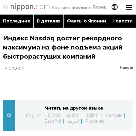
Последние
В деталях
Факты о Японии
Новости
日本語
Индекс Nasdaq достиг рекордного
English
максимума на фоне подъема акций
简体字
быстрорастущих компаний
Последние
Новости
14.07.2021
繁體字
В деталях
Français
Факты о Японии
Español
Читать на другом языке
Новости
العربية
English
日本語
简体字
繁體字
Français
Español
العربية
Русский
Путеводитель по Японии