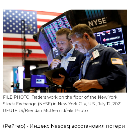
Фото/Видео
Разделы
Люди
Популярные статьи
Блог
Японский язык
official SNS
Политика
Японский калейдоскоп
Экономика
Семья
FILE PHOTO: Traders work on the floor of the New York
Stock Exchange (NYSE) in New York City, U.S., July 12, 2021.
Общество
Еда и напитки
REUTERS/Brendan McDermid/File Photo
Культура
(Рейтер) - Индекс Nasdaq восстановил потери