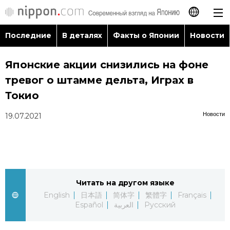
Последние
В деталях
Факты о Японии
Новости
日本語
Японские акции снизились на фоне
English
тревог о штамме дельта, Играх в
简体字
Токио
Последние
Новости
19.07.2021
繁體字
В деталях
Français
Факты о Японии
Español
Читать на другом языке
Новости
العربية
English
日本語
简体字
繁體字
Français
Español
العربية
Русский
Путеводитель по Японии