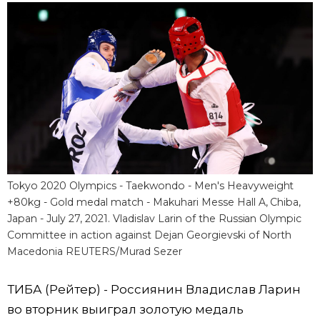
Фото/Видео
Разделы
Люди
Популярные статьи
Блог
Японский язык
official SNS
Политика
Японский калейдоскоп
Tokyo 2020 Olympics - Taekwondo - Men's Heavyweight
+80kg - Gold medal match - Makuhari Messe Hall A, Chiba,
Japan - July 27, 2021. Vladislav Larin of the Russian Olympic
Экономика
Семья
Committee in action against Dejan Georgievski of North
Macedonia REUTERS/Murad Sezer
Общество
Еда и напитки
ТИБА (Рейтер) - Россиянин Владислав Ларин
Культура
во вторник выиграл золотую медаль