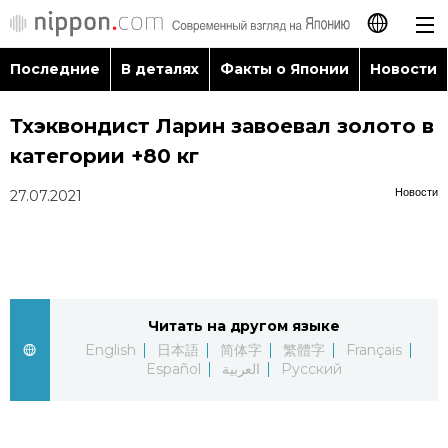
Последние
В деталях
Факты о Японии
Новости
日本語
Тхэквондист Ларин завоевал золото в
English
категории +80 кг
简体字
Последние
Новости
27.07.2021
繁體字
В деталях
Français
Факты о Японии
Читать на другом языке
Español
English
日本語
简体字
繁體字
Français
Новости
Español
العربية
Русский
العربية
Путеводитель по Японии