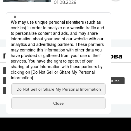
01.08.2026
Другие статьи по теме
Популярные поисковые слова
общество
история
технологии
культура
синкансэн
транспорт
jiji press
политика
еда и напитки
b-1 гранпри