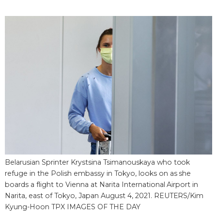
Фото/Видео
Разделы
Люди
Популярные статьи
Блог
Японский язык
official SNS
Политика
Японский калейдоскоп
Экономика
Семья
Belarusian Sprinter Krystsina Tsimanouskaya who took
refuge in the Polish embassy in Tokyo, looks on as she
Общество
Еда и напитки
boards a flight to Vienna at Narita International Airport in
Narita, east of Tokyo, Japan August 4, 2021. REUTERS/Kim
Kyung-Hoon TPX IMAGES OF THE DAY
Культура