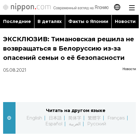
Последние
В деталях
Факты о Японии
Новости
日本語
ЭКСКЛЮЗИВ: Тимановская решила не
English
возвращаться в Белоруссию из-за
简体字
опасений семьи о её безопасности
Последние
Новости
05.08.2021
繁體字
В деталях
Français
Факты о Японии
Español
Читать на другом языке
Новости
العربية
English
日本語
简体字
繁體字
Français
Español
العربية
Русский
Путеводитель по Японии