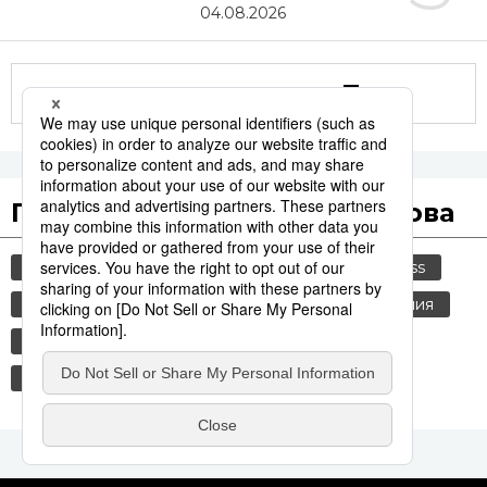
04.08.2026
Другие статьи по теме
Популярные поисковые слова
общество
культура
история
jiji press
экономика
политика
старение населения
пенсионный возраст
пенсия
стихийные бедствия