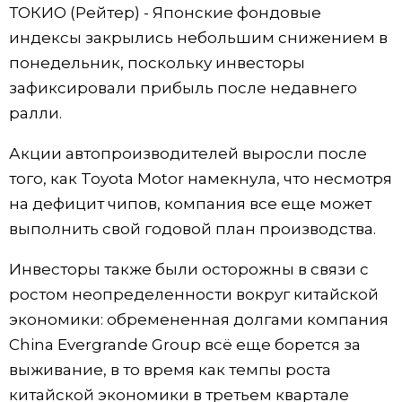
ТОКИО (Рейтер) - Японские фондовые
Жизнь
индексы закрылись небольшим снижением в
понедельник, поскольку инвесторы
Технологии
зафиксировали прибыль после недавнего
ралли.
Токио
Акции автопроизводителей выросли после
того, как Toyota Motor намекнула, что несмотря
От редакции
на дефицит чипов, компания все еще может
выполнить свой годовой план производства.
Инвесторы также были осторожны в связи с
ростом неопределенности вокруг китайской
экономики: обремененная долгами компания
China Evergrande Group всё еще борется за
выживание, в то время как темпы роста
китайской экономики в третьем квартале