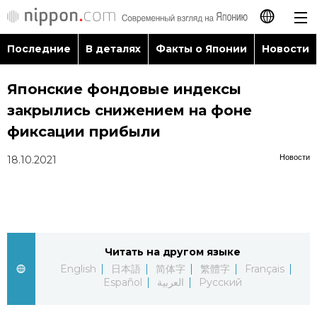
Последние
В деталях
Факты о Японии
Новости
日本語
Японские фондовые индексы
English
закрылись снижением на фоне
简体字
фиксации прибыли
Последние
Новости
18.10.2021
繁體字
В деталях
Français
Факты о Японии
Español
Читать на другом языке
Новости
العربية
English
日本語
简体字
繁體字
Français
Español
العربية
Русский
Путеводитель по Японии