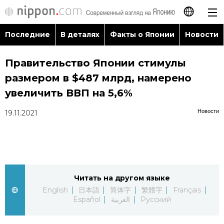
Последние
В деталях
Факты о Японии
Новости
日本語
Правительство Японии стимулы
English
размером в $487 млрд, намерено
简体字
увеличить ВВП на 5,6%
Последние
Новости
19.11.2021
繁體字
В деталях
Français
Факты о Японии
Español
Читать на другом языке
Новости
العربية
English
日本語
简体字
繁體字
Français
Español
العربية
Русский
Путеводитель по Японии