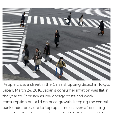
Фото/Видео
Разделы
Люди
Популярные статьи
Блог
Японский язык
official SNS
Политика
Японский калейдоскоп
Экономика
Семья
People cross a street in the Ginza shopping district in Tokyo,
Japan, March 24, 2016. Japan's consumer inflation was flat in
Общество
Еда и напитки
the year to February as low energy costs and weak
consumption put a lid on price growth, keeping the central
bank under pressure to top up stimulus even after easing
Культура