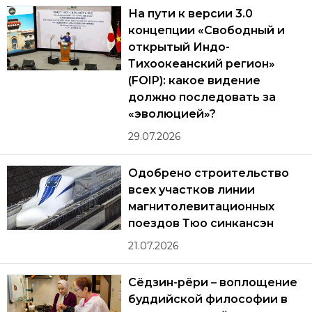
На пути к версии 3.0
концепции «Свободный и
открытый Индо-
Тихоокеанский регион»
(FOIP): какое видение
должно последовать за
«эволюцией»?
29.07.2026
Одобрено строительство
всех участков линии
магнитолевитационных
поездов Тюо синкансэн
21.07.2026
Сёдзин-рёри – воплощение
буддийской философии в