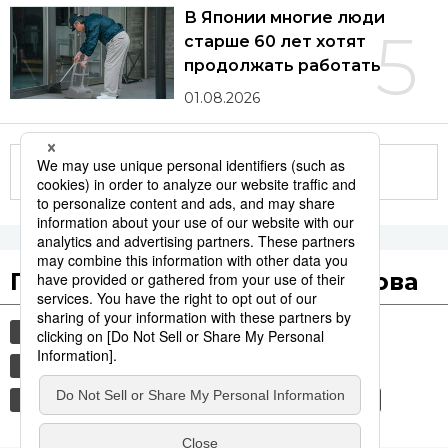
В Японии многие люди
5
старше 60 лет хотят
продолжать работать
01.08.2026
Другие статьи по теме
Популярные поисковые слова
общество
культура
еда и напитки
туризм
японская кухня
jiji press
политика
история
рамэн
россия