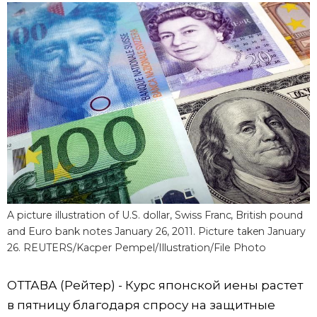
Фото/Видео
Разделы
Люди
Популярные статьи
Блог
Японский язык
official SNS
Политика
Японский калейдоскоп
A picture illustration of U.S. dollar, Swiss Franc, British pound
Экономика
Семья
and Euro bank notes January 26, 2011. Picture taken January
26. REUTERS/Kacper Pempel/Illustration/File Photo
Общество
Еда и напитки
ОТТАВА (Рейтер) - Курс японской иены растет
Культура
в пятницу благодаря спросу на защитные