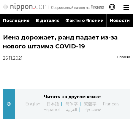
Последние
В деталях
Факты о Японии
Новости
日本語
Иена дорожает, ранд падает из-за
English
нового штамма COVID-19
简体字
Последние
Новости
26.11.2021
繁體字
В деталях
Français
Факты о Японии
Читать на другом языке
Español
English
日本語
简体字
繁體字
Français
Новости
Español
العربية
Русский
العربية
Путеводитель по Японии