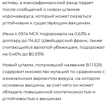
активы, а южноафриканский ранд падает
Жизнь
после сообщений о новом штамме
коронавируса, который может оказаться
Технологии
устойчивым к существующим вакцинам.
Иена к 09:14 МСК подорожала на 0,63%​ к
Токио
доллару до 114,62. Швейцарский франк, также
считающийся валютой-убежищем, подорожал
От редакции
на 0,46% до $0,9316​.
Новый штамм, получивший название B.1.1.529,
содержит множество мутаций по сравнению с
изначальным вариантом вируса, на котором
основаны вакцины, за счет чего он может
обладать повышенной контагиозностью и
устойчивостью к вакцинам.