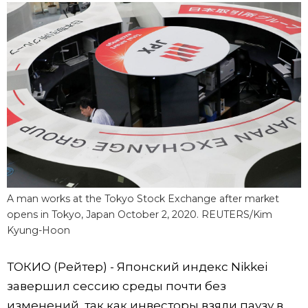
Фото/Видео
Разделы
Люди
Популярные статьи
Блог
Японский язык
official SNS
Политика
Японский калейдоскоп
A man works at the Tokyo Stock Exchange after market
opens in Tokyo, Japan October 2, 2020. REUTERS/Kim
Экономика
Семья
Kyung-Hoon
Общество
Еда и напитки
ТОКИО (Рейтер) - Японский индекс Nikkei
завершил сессию среды почти без
Культура
изменений, так как инвесторы взяли паузу в