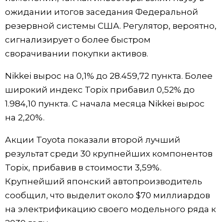
ожидании итогов заседания Федеральной
Жизнь
резервной системы США. Регулятор, вероятно,
сигнализирует о более быстром
Технологии
сворачивании покупки активов.
Токио
Nikkei вырос на 0,1% до 28.459,72 пункта. Более
широкий индекс Topix прибавил 0,52% до
От редакции
1.984,10 пункта. С начала месяца Nikkei вырос
на 2,20%.
Акции Toyota показали второй лучший
результат среди 30 крупнейших компонентов
Topix, прибавив в стоимости 3,59%.
Крупнейший японский автопроизводитель
сообщил, что выделит около $70 миллиардов
на электрификацию своего модельного ряда к