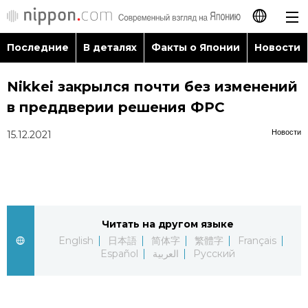
Последние
В деталях
Факты о Японии
Новости
日本語
Nikkei закрылся почти без изменений
English
в преддверии решения ФРС
简体字
Последние
Новости
15.12.2021
繁體字
В деталях
Français
Факты о Японии
Читать на другом языке
Español
English
日本語
简体字
繁體字
Français
Новости
Español
العربية
Русский
العربية
Путеводитель по Японии