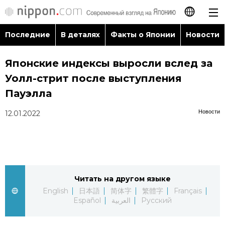
Последние
В деталях
Факты о Японии
Новости
日本語
Японские индексы выросли вслед за
English
Уолл-стрит после выступления
简体字
Пауэлла
Последние
Новости
12.01.2022
繁體字
В деталях
Français
Факты о Японии
Español
Читать на другом языке
Новости
العربية
English
日本語
简体字
繁體字
Français
Español
العربية
Русский
Путеводитель по Японии