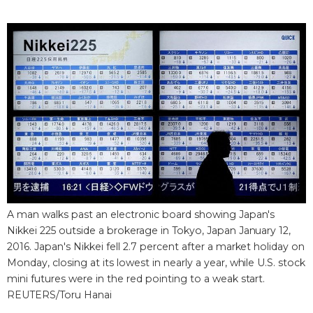
Фото/Видео
Разделы
Люди
Популярные статьи
Блог
Японский язык
official SNS
Политика
Японский калейдоскоп
A man walks past an electronic board showing Japan's
Экономика
Семья
Nikkei 225 outside a brokerage in Tokyo, Japan January 12,
2016. Japan's Nikkei fell 2.7 percent after a market holiday on
Общество
Еда и напитки
Monday, closing at its lowest in nearly a year, while U.S. stock
mini futures were in the red pointing to a weak start.
REUTERS/Toru Hanai
Культура