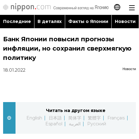
Последние
В деталях
Факты о Японии
Новости
日本語
Банк Японии повысил прогнозы
English
инфляции, но сохранил сверхмягкую
简体字
политику
Последние
Новости
18.01.2022
繁體字
В деталях
Français
Факты о Японии
Español
Читать на другом языке
Новости
العربية
English
日本語
简体字
繁體字
Français
Español
العربية
Русский
Путеводитель по Японии