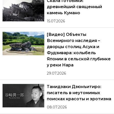
Скала Готобики:
древнейший священный
камень Кумано
15.07.2026
[Видео] Объекты
Всемирного наследия –
дворцы столиц Асука и
Фудзивара: колыбель
Японии в сельской глубинке
у реки Нара
29.07.2026
Танидзаки Дзюнъитиро:
писатель в неутомимых
поисках красоты и эротизма
08.07.2026