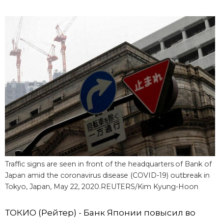
Фото/Видео
Разделы
Люди
Популярные статьи
Блог
Японский язык
official SNS
Политика
Японский калейдоскоп
Экономика
Семья
Traffic signs are seen in front of the headquarters of Bank of
Japan amid the coronavirus disease (COVID-19) outbreak in
Общество
Еда и напитки
Tokyo, Japan, May 22, 2020.REUTERS/Kim Kyung-Hoon
Культура
ТОКИО (Рейтер) - Банк Японии повысил во