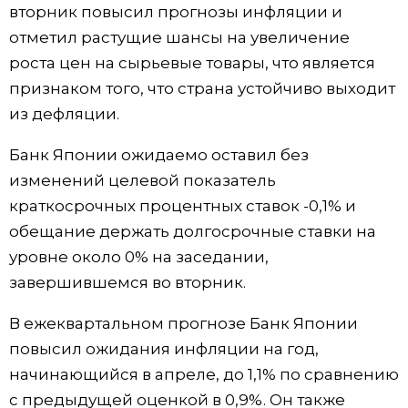
вторник повысил прогнозы инфляции и
Жизнь
отметил растущие шансы на увеличение
роста цен на сырьевые товары, что является
Технологии
признаком того, что страна устойчиво выходит
из дефляции.
Токио
Банк Японии ожидаемо оставил без
изменений целевой показатель
От редакции
краткосрочных процентных ставок -0,1% и
обещание держать долгосрочные ставки на
уровне около 0% на заседании,
завершившемся во вторник.
В ежеквартальном прогнозе Банк Японии
повысил ожидания инфляции на год,
начинающийся в апреле, до 1,1% по сравнению
с предыдущей оценкой в 0,9%. Он также