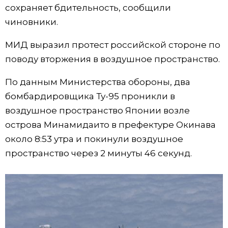
сохраняет бдительность, сообщили
Жизнь
чиновники.
МИД выразил протест российской стороне по
Технологии
поводу вторжения в воздушное пространство.
Токио
По данным Министерства обороны, два
бомбардировщика Ту-95 проникли в
От редакции
воздушное пространство Японии возле
острова Минамидаито в префектуре Окинава
около 8:53 утра и покинули воздушное
пространство через 2 минуты 46 секунд.