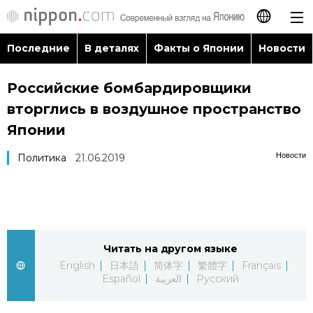
Последние
В деталях
Факты о Японии
Новости
日本語
Российские бомбардировщики
English
вторглись в воздушное пространство
简体字
Японии
Последние
Новости
Политика
21.06.2019
繁體字
В деталях
Français
Факты о Японии
Español
Читать на другом языке
Новости
العربية
English
日本語
简体字
繁體字
Français
Español
العربية
Русский
Путеводитель по Японии