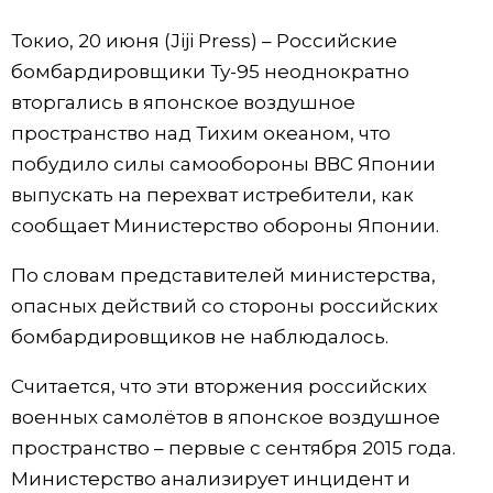
Фото/Видео
Токио, 20 июня (Jiji Press) – Российские
бомбардировщики Ту-95 неоднократно
Разделы
вторгались в японское воздушное
пространство над Тихим океаном, что
Люди
Популярные статьи
побудило силы самообороны ВВС Японии
выпускать на перехват истребители, как
Блог
Японский язык
official SNS
сообщает Министерство обороны Японии.
По словам представителей министерства,
Политика
Японский калейдоскоп
опасных действий со стороны российских
бомбардировщиков не наблюдалось.
Экономика
Семья
Считается, что эти вторжения российских
Общество
Еда и напитки
военных самолётов в японское воздушное
пространство – первые с сентября 2015 года.
Культура
Министерство анализирует инцидент и