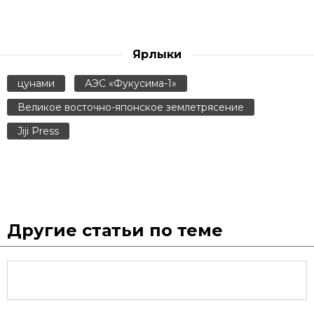
Ярлыки
цунами
АЭС «Фукусима-1»
Великое восточно-японское землетрясение
Jiji Press
Другие статьи по теме