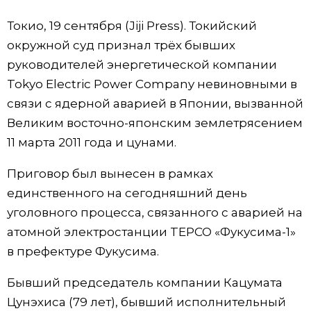
Фото/Видео
Токио, 19 сентября (Jiji Press). Токийский
окружной суд признал трёх бывших
Разделы
руководителей энергетической компании
Tokyo Electric Power Company невиновными в
Люди
Популярные статьи
связи с ядерной аварией в Японии, вызванной
Великим восточно-японским землетрясением
Блог
Японский язык
official SNS
11 марта 2011 года и цунами.
Приговор был вынесен в рамках
Политика
Японский калейдоскоп
единственного на сегодняшний день
уголовного процесса, связанного с аварией на
Экономика
Семья
атомной электростанции TEPCO «Фукусима-1»
в префектуре Фукусима.
Общество
Еда и напитки
Бывший председатель компании Кацумата
Культура
Цунэхиса (79 лет), бывший исполнительный