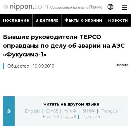
Последние
В деталях
Факты о Японии
Новости
日本語
Бывшие руководители TEPCO
English
оправданы по делу об аварии на АЭС
简体字
«Фукусима-1»
Последние
Новости
Общество
19.09.2019
繁體字
В деталях
Français
Факты о Японии
Español
Читать на другом языке
Новости
العربية
English
日本語
简体字
繁體字
Français
Español
العربية
Русский
Путеводитель по Японии