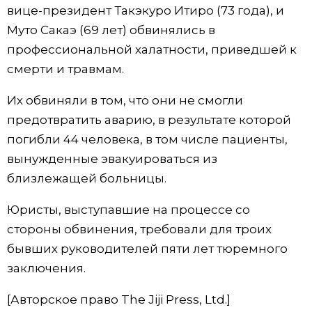
вице-президент Такэкуро Итиро (73 года), и
Жизнь
Муто Сакаэ (69 лет) обвинялись в
профессиональной халатности, приведшей к
Технологии
смерти и травмам.
Их обвиняли в том, что они не смогли
Токио
предотвратить аварию, в результате которой
погибли 44 человека, в том числе пациенты,
От редакции
вынужденные эвакуироваться из
близлежащей больницы.
Юристы, выступавшие на процессе со
стороны обвинения, требовали для троих
бывших руководителей пяти лет тюремного
заключения.
[Авторское право The Jiji Press, Ltd.]