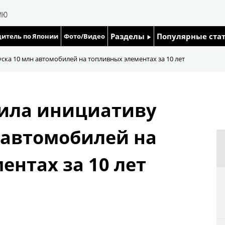
Разделы
Популярные ста
итель по Японии
Фото/Видео
Люди
Японский язык
ска 10 млн автомобилей на топливных элементах за 10 лет
Блог
Японский кале
вила инициативу
Политика
Семья
 автомобилей на
Экономика
Еда и напитки
ентах за 10 лет
Общество
Культура
Жизнь