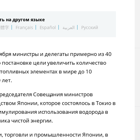
Технологии
ть на другом языке
Токио
繁體字
Français
Español
العربية
Русский
От редакции
сентября министры и делегаты примерно из 40
о постановке цели увеличить количество
топливных элементах в мире до 10
 лет.
председателя Совещания министров
ством Японии, которое состоялось в Токио в
стимулирования использования водорода в
ика чистой энергии.
, торговли и промышленности Японии, в