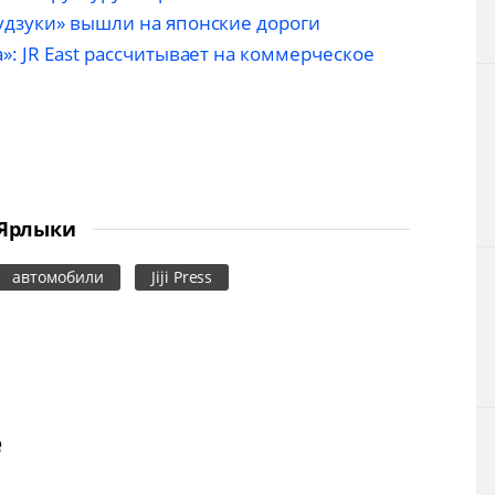
дзуки» вышли на японские дороги
: JR East рассчитывает на коммерческое
Ярлыки
автомобили
Jiji Press
е