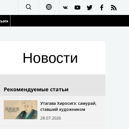
тьи
日本語
English
йдоскоп
Новости
简体字
繁體字
Français
Рекомендуемые статьи
Español
Утагава Хиросигэ: самурай,
ставший художником
العربية
28.07.2026