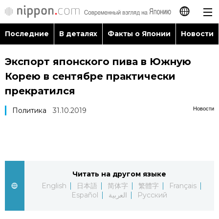
Последние
В деталях
Факты о Японии
Новости
日本語
Экспорт японского пива в Южную
English
Корею в сентябре практически
简体字
прекратился
Последние
Новости
Политика
31.10.2019
繁體字
В деталях
Français
Факты о Японии
Español
Читать на другом языке
Новости
العربية
English
日本語
简体字
繁體字
Français
Español
العربية
Русский
Путеводитель по Японии