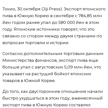
Фото/Видео
Токио, 30 октября (Jiji Press). Экспорт японского
пива в Южную Корею в сентябре с 784,85 млн
Разделы
йен годом ранее упал до 580 000 йен в этом
году. Японские источники говорят, что это
Люди
Популярные статьи
связано со спором между двумя странами по
вопросам торговли и истории.
Блог
Японский язык
official SNS
Согласно дополнительным торговым данным
Министерства финансов, экспорт пива еще
Политика
Японский калейдоскоп
больше упал с августовских 5,09 млн йен, что
указывает на растущий бойкот японских
Экономика
Семья
товаров в Южной Корее.
Общество
Еда и напитки
До того, как двусторонние отношения начали
быстро ухудшаться в этом году, ежемесячный
Культура
экспорт пива в Южную Корею составлял