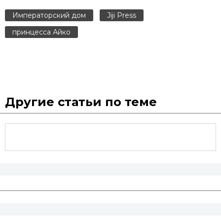
Императорский дом
Jiji Press
принцесса Айко
Другие статьи по теме