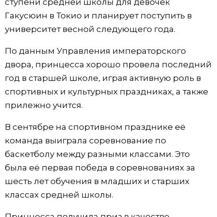
ступени средней школы для девочек
Гакусюин в Токио и планирует поступить в
Жизнь
университет весной следующего года.
Технологии
По данным Управления императорского
двора, принцесса хорошо провела последний
Токио
год в старшей школе, играя активную роль в
спортивных и культурных праздниках, а также
От редакции
прилежно учится.
В сентябре на спортивном празднике её
команда выиграла соревнование по
баскетболу между разными классами. Это
была её первая победа в соревнованиях за
шесть лет обучения в младших и старших
классах средней школы.
Принцесса получила приз в качестве