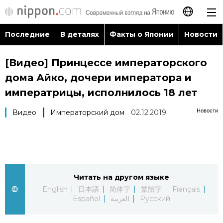
Последние
В деталях
Факты о Японии
Новости
日本語
[Видео] Принцессе императорского
English
дома Айко, дочери императора и
简体字
императрицы, исполнилось 18 лет
Последние
Новости
Видео
Императорский дом
02.12.2019
繁體字
В деталях
Français
Факты о Японии
Español
Читать на другом языке
Новости
العربية
English
日本語
简体字
繁體字
Français
Español
العربية
Русский
Путеводитель по Японии