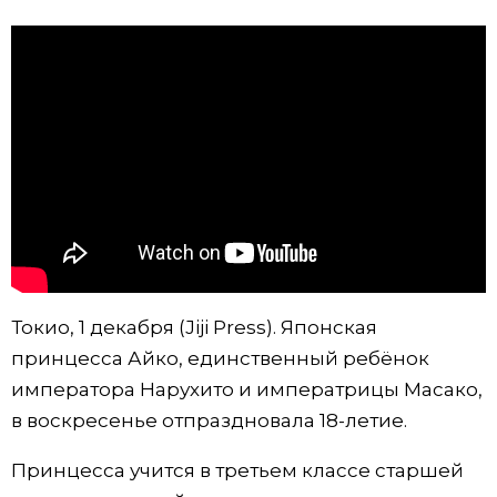
Фото/Видео
Разделы
Люди
Популярные статьи
Блог
Японский язык
official SNS
Политика
Японский калейдоскоп
Токио, 1 декабря (Jiji Press). Японская
Экономика
Семья
принцесса Айко, единственный ребёнок
императора Нарухито и императрицы Масако,
Общество
Еда и напитки
в воскресенье отпраздновала 18-летие.
Принцесса учится в третьем классе старшей
Культура