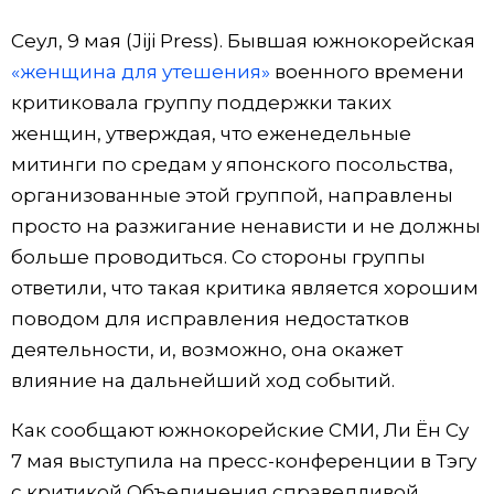
Фото/Видео
Сеул, 9 мая (Jiji Press). Бывшая южнокорейская
«женщина для утешения»
военного времени
Разделы
критиковала группу поддержки таких
женщин, утверждая, что еженедельные
Люди
Популярные статьи
митинги по средам у японского посольства,
организованные этой группой, направлены
Блог
Японский язык
official SNS
просто на разжигание ненависти и не должны
больше проводиться. Со стороны группы
Политика
Японский калейдоскоп
ответили, что такая критика является хорошим
поводом для исправления недостатков
Экономика
Семья
деятельности, и, возможно, она окажет
влияние на дальнейший ход событий.
Общество
Еда и напитки
Как сообщают южнокорейские СМИ, Ли Ён Су
7 мая выступила на пресс-конференции в Тэгу
Культура
с критикой Объединения справедливой