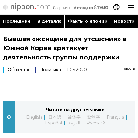
Последние
В деталях
Факты о Японии
Новости
日本語
Бывшая «женщина для утешения» в
English
Южной Корее критикует
简体字
деятельность группы поддержки
Последние
Новости
Общество
Политика
11.05.2020
繁體字
В деталях
Français
Факты о Японии
Español
Читать на другом языке
Новости
العربية
English
日本語
简体字
繁體字
Français
Español
العربية
Русский
Путеводитель по Японии