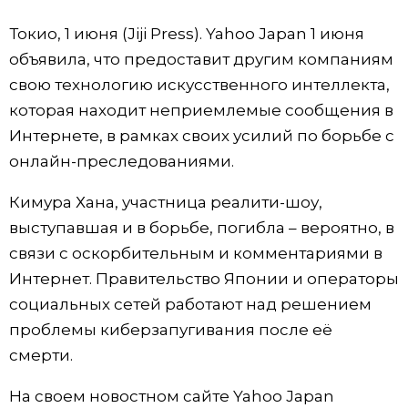
Фото/Видео
Токио, 1 июня (Jiji Press). Yahoo Japan 1 июня
объявила, что предоставит другим компаниям
Разделы
свою технологию искусственного интеллекта,
которая находит неприемлемые сообщения в
Люди
Популярные статьи
Интернете, в рамках своих усилий по борьбе с
онлайн-преследованиями.
Блог
Японский язык
official SNS
Кимура Хана, участница реалити-шоу,
выступавшая и в борьбе, погибла – вероятно, в
Политика
Японский калейдоскоп
связи с оскорбительным и комментариями в
Интернет. Правительство Японии и операторы
Экономика
Семья
социальных сетей работают над решением
проблемы киберзапугивания после её
Общество
Еда и напитки
смерти.
Культура
На своем новостном сайте Yahoo Japan