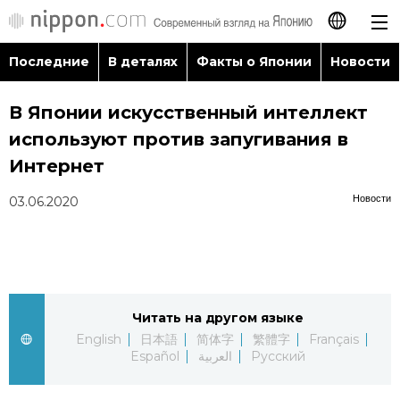
Последние
В деталях
Факты о Японии
Новости
日本語
В Японии искусственный интеллект
English
используют против запугивания в
简体字
Интернет
Последние
Новости
03.06.2020
繁體字
В деталях
Français
Факты о Японии
Español
Читать на другом языке
Новости
العربية
English
日本語
简体字
繁體字
Français
Español
العربية
Русский
Путеводитель по Японии