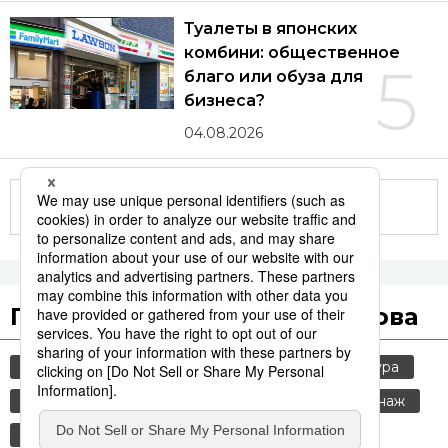
Туалеты в японских
комбини: общественное
5
благо или обуза для
бизнеса?
04.08.2026
Другие статьи по теме
Популярные поисковые слова
общество
jiji press
политика
культура
история
технологии
россия
шпионаж
синкансэн
транспорт