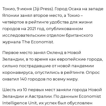
Фото/Видео
Токио, 9 июня (Jiji Press). Город Осака на западе
Японии занял второе место, а Токио –
Разделы
четвёртое в рейтинге удобства для жизни
городов на 2021 год, опубликованном
Люди
Популярные статьи
исследовательским отделом британского
журнала The Economist.
Блог
Японский язык
official SNS
Первое место занял Окленд в Новой
Зеландии, в то время как европейские города,
Политика
Японский калейдоскоп
сильно пострадавшие от новой пандемии
коронавируса, опустились в рейтинге. Опрос
Экономика
Семья
охватил 140 городов по всему миру.
Общество
Еда и напитки
Шесть из 10 первых мест заняли города Новой
Зеландии и Австралии. По данным Economist
Культура
Intelligence Unit, их успех был обусловлен