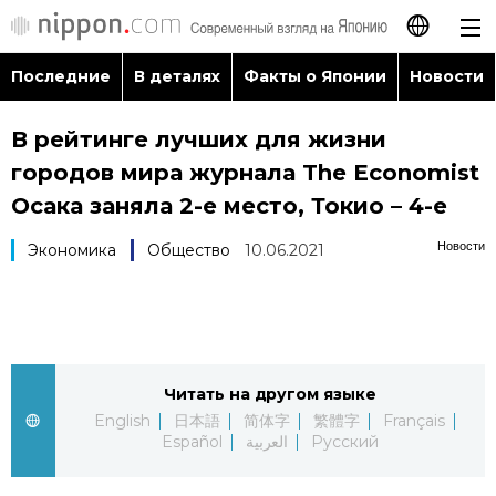
Последние
В деталях
Факты о Японии
Новости
日本語
В рейтинге лучших для жизни
English
городов мира журнала The Economist
简体字
Осака заняла 2-е место, Токио – 4-е
Последние
Новости
Экономика
Общество
10.06.2021
繁體字
В деталях
Français
Факты о Японии
Español
Читать на другом языке
Новости
العربية
English
日本語
简体字
繁體字
Français
Español
العربية
Русский
Путеводитель по Японии