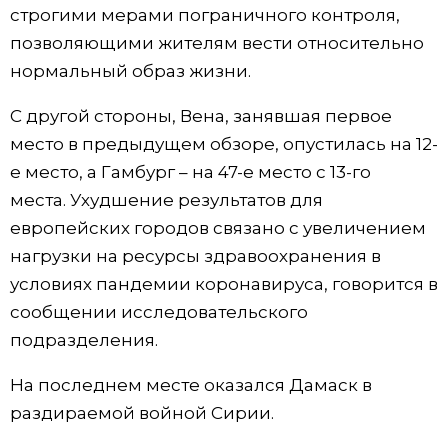
строгими мерами пограничного контроля,
Жизнь
позволяющими жителям вести относительно
нормальный образ жизни.
Технологии
С другой стороны, Вена, занявшая первое
место в предыдущем обзоре, опустилась на 12-
Токио
е место, а Гамбург – на 47-е место с 13-го
места. Ухудшение результатов для
От редакции
европейских городов связано с увеличением
нагрузки на ресурсы здравоохранения в
условиях пандемии коронавируса, говорится в
сообщении исследовательского
подразделения.
На последнем месте оказался Дамаск в
раздираемой войной Сирии.