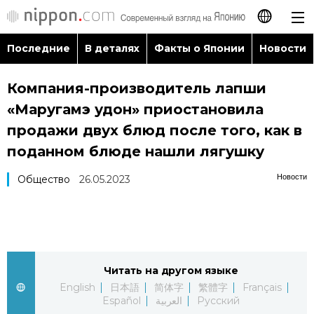
Последние
В деталях
Факты о Японии
Новости
日本語
Компания-производитель лапши
English
«Маругамэ удон» приостановила
简体字
продажи двух блюд после того, как в
Последние
поданном блюде нашли лягушку
繁體字
В деталях
Новости
Общество
26.05.2023
Français
Факты о Японии
Español
Новости
العربية
Читать на другом языке
English
日本語
简体字
繁體字
Français
Путеводитель по Японии
Español
العربية
Русский