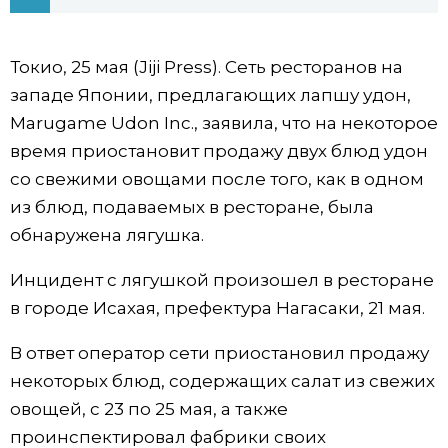
Фото/Видео
Токио, 25 мая (Jiji Press). Сеть ресторанов на
Разделы
западе Японии, предлагающих лапшу удон,
Marugame Udon Inc., заявила, что на некоторое
Люди
Популярные статьи
время приостановит продажу двух блюд удон
со свежими овощами после того, как в одном
Блог
Японский язык
official SNS
из блюд, подаваемых в ресторане, была
обнаружена лягушка.
Политика
Японский калейдоскоп
Инцидент с лягушкой произошел в ресторане
в городе Исахая, префектура Нагасаки, 21 мая.
Экономика
Семья
В ответ оператор сети приостановил продажу
Общество
Еда и напитки
некоторых блюд, содержащих салат из свежих
овощей, с 23 по 25 мая, а также
Культура
проинспектировал фабрики своих