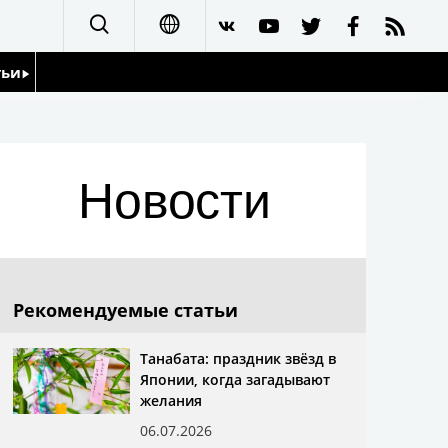
тьи
日本語
English
йдоскоп
Новости
简体字
繁體字
Français
Рекомендуемые статьи
Español
Танабата: праздник звёзд в
Японии, когда загадывают
العربية
желания
06.07.2026