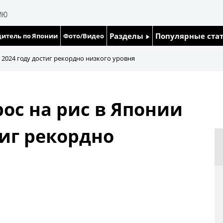
Разделы
Популярные ста
итель по Японии
Фото/Видео
Люди
Японский язык
 2024 году достиг рекордно низкого уровня
Блог
Японский кале
с на рис в Японии
Политика
Семья
тиг рекордно
Экономика
Еда и напитки
Общество
Культура
Жизнь