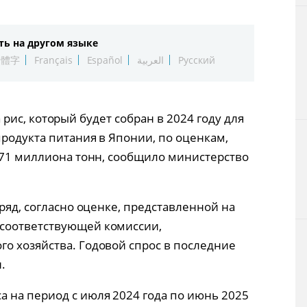
Технологии
ть на другом языке
Токио
繁體字
Français
Español
العربية
Русский
От редакции
 на рис, который будет собран в 2024 году для
продукта питания в Японии, по оценкам,
6,71 миллиона тонн, сообщило министерство
дряд, согласно оценке, представленной на
соответствующей комиссии,
о хозяйства. Годовой спрос в последние
.
 на период с июля 2024 года по июнь 2025