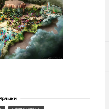
Ярлыки
d
Oriental Land Co.