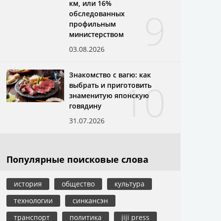
км, или 16%
9
обследованных
профильным
министерством
03.08.2026
Знакомство с вагю: как
10
выбрать и приготовить
знаменитую японскую
говядину
31.07.2026
Популярные поисковые слова
история
общество
культура
технологии
синкансэн
транспорт
политика
jiji press