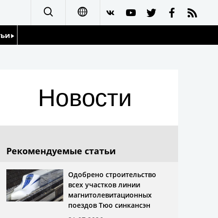
тьи
日本語
English
йдоскоп
Новости
简体字
繁體字
Français
Рекомендуемые статьи
Español
Одобрено строительство
всех участков линии
العربية
магнитолевитационных
поездов Тюо синкансэн