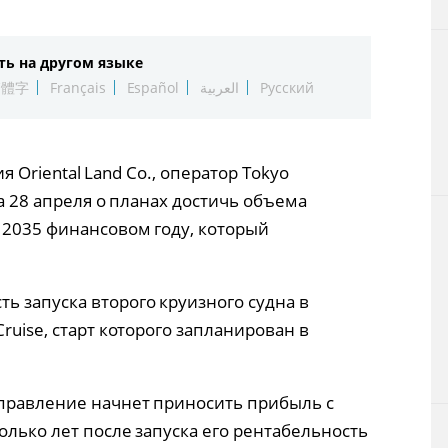
Технологии
ть на другом языке
Токио
繁體字
Français
Español
العربية
Русский
От редакции
ния Oriental Land Co., оператор Tokyo
ла 28 апреля о планах достичь объема
 2035 финансовом году, который
ь запуска второго круизного судна в
ruise, старт которого запланирован в
аправление начнет приносить прибыль с
колько лет после запуска его рентабельность