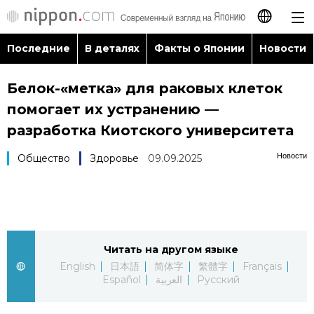
Последние
В деталях
Факты о Японии
Новости
日本語
Белок-«метка» для раковых клеток
English
помогает их устранению —
简体字
разработка Киотского университета
Последние
Новости
Общество
Здоровье
09.09.2025
繁體字
В деталях
Français
Факты о Японии
Español
Читать на другом языке
Новости
العربية
English
日本語
简体字
繁體字
Français
Español
العربية
Русский
Путеводитель по Японии