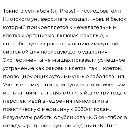
Фото/Видео
Токио, 3 сентября (Jiji Press) – исследователи
Киотского университета создали новый белок,
Разделы
который прикрепляется к нежелательным
клеткам организма, включая раковые, и
Люди
Популярные статьи
способствует их распознаванию иммунной
системой для последующего удаления.
Блог
Японский язык
official SNS
Эксперименты на мышах показали успешное
устранение как раковых клеток, так и клеток,
Политика
Японский калейдоскоп
провоцирующих аутоиммунные заболевания.
Ученые намерены приступить к клиническим
Экономика
Семья
испытаниям на людях в ближайшие три года с
перспективой внедрения технологии в
Общество
Еда и напитки
практическую медицину к 2030-м годам.
Результаты работы опубликованы 3 сентября в
Культура
международном научном издании «Nature