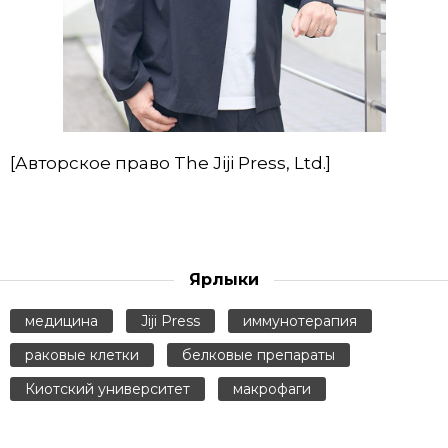
[Авторское право The Jiji Press, Ltd.]
Ярлыки
медицина
Jiji Press
иммунотерапия
раковые клетки
белковые препараты
Киотский университет
макрофаги