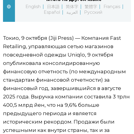
English
日本語
简体字
繁體字
Français
Фото/Видео
Español
العربية
Русский
Разделы
Токио, 9 октября (Jiji Press) — Компания Fast
Люди
Популярные статьи
Retailing, управляющая сетью магазинов
повседневной одежды Uniqlo, 9 октября
Блог
Японский язык
official SNS
опубликовала консолидированную
финансовую отчетность (по международным
Политика
Японский калейдоскоп
стандартам финансовой отчетности) за
финансовый год, завершившийся в августе
Экономика
Семья
2025 года. Выручка компании составила 3 трлн
400,5 млрд йен, что на 9,6% больше
Общество
Еда и напитки
предыдущего периода и является
историческим рекордом. Продажи были
Культура
успешными как внутри страны, так и за