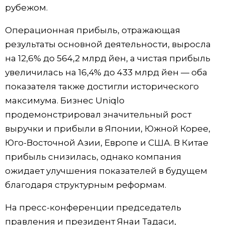
рубежом.
Жизнь
Операционная прибыль, отражающая
результаты основной деятельности, выросла
Технологии
на 12,6% до 564,2 млрд йен, а чистая прибыль
увеличилась на 16,4% до 433 млрд йен — оба
Токио
показателя также достигли исторического
максимума. Бизнес Uniqlo
От редакции
продемонстрировал значительный рост
выручки и прибыли в Японии, Южной Корее,
Юго-Восточной Азии, Европе и США. В Китае
прибыль снизилась, однако компания
ожидает улучшения показателей в будущем
благодаря структурным реформам.
На пресс-конференции председатель
правления и президент Янаи Тадаси,