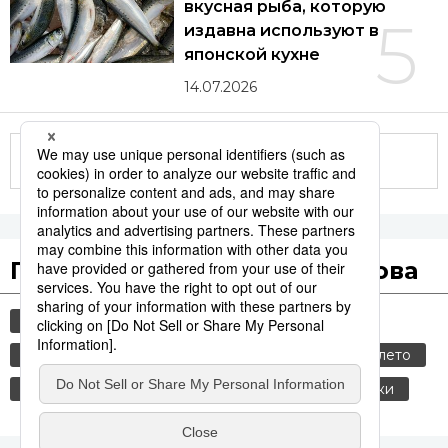
вкусная рыба, которую
5
издавна используют в
японской кухне
14.07.2026
Другие статьи по теме
Популярные поисковые слова
общество
история
культура
технологии
транспорт
синкансэн
лето
жара
стихийные бедствия
еда и напитки