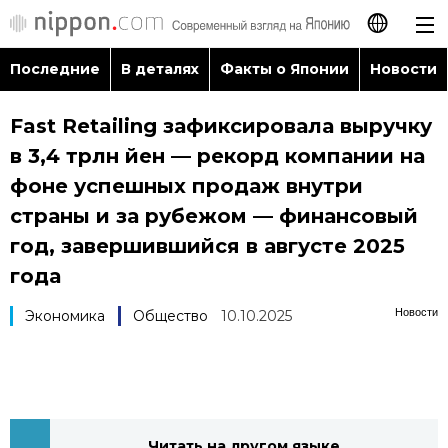
Последние
В деталях
Факты о Японии
Новости
日本語
Fast Retailing зафиксировала выручку
English
в 3,4 трлн йен — рекорд компании на
简体字
фоне успешных продаж внутри
Последние
страны и за рубежом — финансовый
繁體字
год, завершившийся в августе 2025
В деталях
года
Français
Факты о Японии
Новости
Экономика
Общество
10.10.2025
Español
Новости
العربية
Путеводитель по Японии
Читать на другом языке