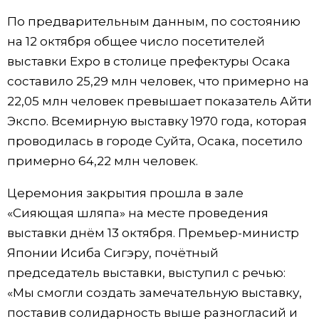
По предварительным данным, по состоянию
Жизнь
на 12 октября общее число посетителей
выставки Expo в столице префектуры Осака
Технологии
составило 25,29 млн человек, что примерно на
22,05 млн человек превышает показатель Айти
Токио
Экспо. Всемирную выставку 1970 года, которая
проводилась в городе Суйта, Осака, посетило
От редакции
примерно 64,22 млн человек.
Церемония закрытия прошла в зале
«Сияющая шляпа» на месте проведения
выставки днём 13 октября. Премьер-министр
Японии Исиба Сигэру, почётный
председатель выставки, выступил с речью:
«Мы смогли создать замечательную выставку,
поставив солидарность выше разногласий и