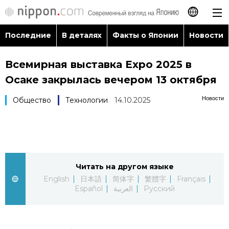
Последние
В деталях
Факты о Японии
Новости
日本語
Всемирная выставка Expo 2025 в
English
Осаке закрылась вечером 13 октября
简体字
Последние
Новости
Общество
Технологии
14.10.2025
繁體字
В деталях
Français
Факты о Японии
Читать на другом языке
Español
English
日本語
简体字
繁體字
Français
Новости
Español
العربية
Русский
العربية
Путеводитель по Японии