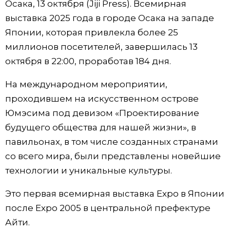
Осака, 13 октября (Jiji Press). Всемирная
Фото/Видео
выставка 2025 года в городе Осака на западе
Японии, которая привлекла более 25
Разделы
миллионов посетителей, завершилась 13
октября в 22:00, проработав 184 дня.
Люди
Популярные статьи
На международном мероприятии,
проходившем на искусственном острове
Блог
Японский язык
official SNS
Юмэсима под девизом «Проектирование
будущего общества для нашей жизни», в
Политика
Японский калейдоскоп
павильонах, в том числе созданных странами
со всего мира, были представлены новейшие
Экономика
Семья
технологии и уникальные культуры.
Общество
Еда и напитки
Это первая всемирная выставка Expo в Японии
после Expo 2005 в центральной префектуре
Культура
Айти.