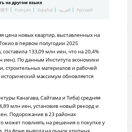
ть на другом языке
Технологии
繁體字
Français
Español
العربية
Русский
Токио
дняя цена новых квартир, выставленных на
От редакции
Токио в первом полугодии 2025
 составила 133,09 млн иен, что на 20,4%
лн иен). По данным Института экономики
и, строительных материалов и рабочей
и исторический максимум обновляется
ктуры Канагава, Сайтама и Тиба) средняя
4,89 млн иен, установив новый рекорд и
ен. Подорожание в 23 районах
то может повлиять на решения о покупке у
и. На фоне вывода на рынок крупных