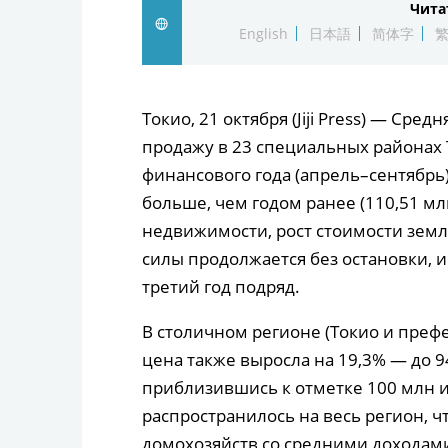
Чита
English
日本語
简体字
Токио, 21 октября (Jiji Press) — Сре
продажу в 23 специальных районах 
финансового года (апрель–сентябрь),
больше, чем годом ранее (110,51 м
недвижимости, рост стоимости земл
силы продолжается без остановки, 
третий год подряд.
В столичном регионе (Токио и префе
цена также выросла на 19,3% — до 9
приблизившись к отметке 100 млн и
распространилось на весь регион, ч
домохозяйств со средними доходам