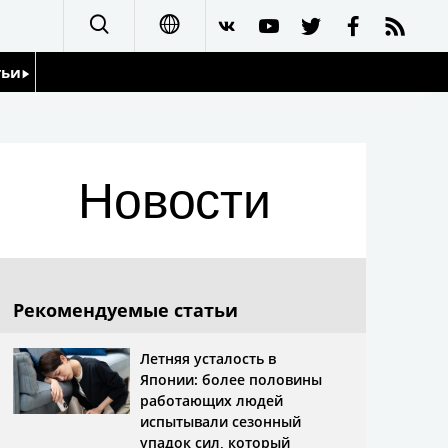
тьи
日本語
English
йдоскоп
Новости
简体字
繁體字
Français
Рекомендуемые статьи
Español
Летняя усталость в
Японии: более половины
العربية
работающих людей
испытывали сезонный
упадок сил, который